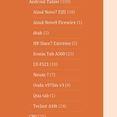
Android Tablet
(159)
Ainol Novo7 Elf2
(58)
Ainol Novo9 Firewire
(1)
dtab
(2)
HP Slate7 Extreme
(5)
Iconia Tab A500
(25)
LY-F521
(10)
Neuxs 7
(7)
Onda v975m v3
(9)
Qua tab
(1)
Teclast A10t
(24)
CPU
(25)