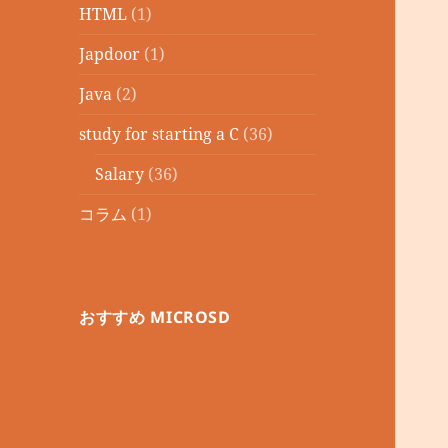
HTML
(1)
Japdoor
(1)
Java
(2)
study for starting a C
(36)
Salary
(36)
コラム
(1)
おすすめ MICROSD