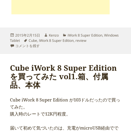
投
作
カ
2015年2月15日
Kenzo
iWork 8 Super Edition
,
Windows
稿
タ
成
テ
Tablet
Cube
,
iWork 8 Super Edition
,
review
日:
Cube iWork 8 Super Edition を買ってみた vol2.使用容量、スパイウェ
グ
者
ゴ
コメントを残す
リ
ー
Cube iWork 8 Super Edition
を買ってみた vol1.箱、付属
品、本体
Cube iWork 8 Super Edition が103ドルだったので買っ
てみた。
購入時のレートで12K円程度。
届いて初めて気づいたのは、充電がmicroUSB経由でで