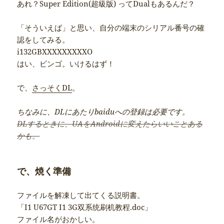
あれ？Super Edition(超級版) ってDualもあるんだ？
「そういえば」と思い、自分の端末のシリアル番号の確
認をしてみる。
i132GBXXXXXXXXXO
はい、ビンゴ。いけるはず！
で、
さっそくDL
。
ちなみに、DLにあたりbaiduへの登録は必要です。
DLするときに、UAをAndroidに変えたらいいことある
かも。
で、焼く準備
ファイルを解凍して出てくる説明書。
「I1 U67GT I1 3G双系统刷机教程.doc」
ファイル名がおかしい。