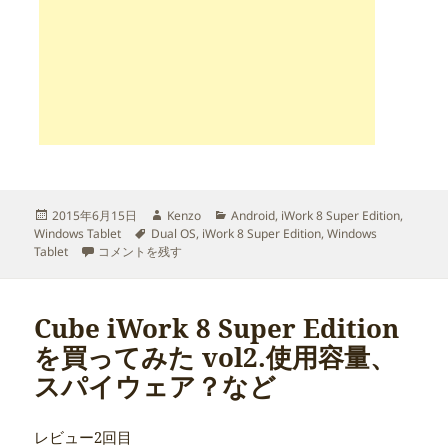
投
作
カ
2015年6月15日
Kenzo
Android
,
iWork 8 Super Edition
,
稿
タ
成
テ
Windows Tablet
Dual OS
,
iWork 8 Super Edition
,
Windows
日:
Cube iWork 8 Windows版をDual OS 化した に
グ
者
ゴ
Tablet
コメントを残す
リ
ー
Cube iWork 8 Super Edition
を買ってみた vol2.使用容量、
スパイウェア？など
レビュー2回目