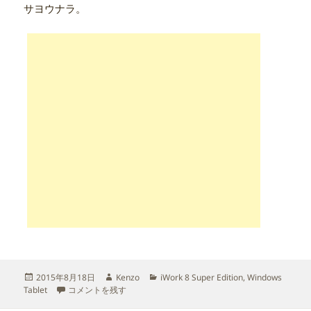
サヨウナラ。
投
作
カ
2015年8月18日
Kenzo
iWork 8 Super Edition
,
Windows
稿
Cube iWork 8 が死んでた に
成
テ
Tablet
コメントを残す
日:
者
ゴ