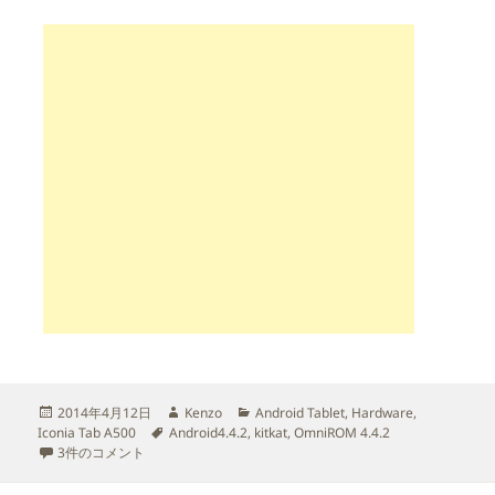
投
作
カ
2014年4月12日
Kenzo
Android Tablet
,
Hardware
,
稿
タ
成
テ
Iconia Tab A500
Android4.4.2
,
kitkat
,
OmniROM 4.4.2
日:
Iconia Tab A500 – [EPIC WIP]OmniROM 4.4.2 A500/A501 – V9をイ
グ
者
ゴ
3件のコメント
リ
ー