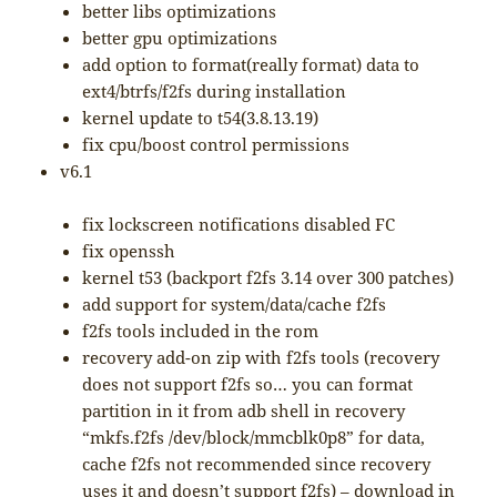
better libs optimizations
better gpu optimizations
add option to format(really format) data to
ext4/btrfs/f2fs during installation
kernel update to t54(3.8.13.19)
fix cpu/boost control permissions
v6.1
fix lockscreen notifications disabled FC
fix openssh
kernel t53 (backport f2fs 3.14 over 300 patches)
add support for system/data/cache f2fs
f2fs tools included in the rom
recovery add-on zip with f2fs tools (recovery
does not support f2fs so… you can format
partition in it from adb shell in recovery
“mkfs.f2fs /dev/block/mmcblk0p8” for data,
cache f2fs not recommended since recovery
uses it and doesn’t support f2fs) – download in