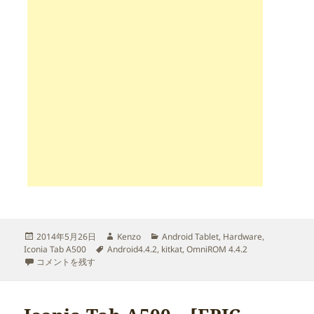
投
作
カ
2014年5月26日
Kenzo
Android Tablet
,
Hardware
,
稿
タ
成
テ
Iconia Tab A500
Android4.4.2
,
kitkat
,
OmniROM 4.4.2
日:
Iconia Tab A500 – [EPIC WIP]OmniROM 4.4.2 A500/A501 – V11が出て
グ
者
ゴ
コメントを残す
リ
ー