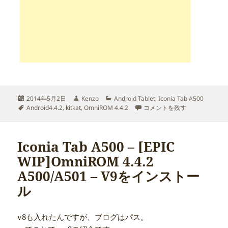
投
作
カ
2014年5月2日
Kenzo
Android Tablet
,
Iconia Tab A500
稿
タ
成
テ
Iconia Tab A500 – [EPIC W
Android4.4.2
,
kitkat
,
OmniROM 4.4.2
コメントを残す
日:
グ
者
ゴ
リ
ー
Iconia Tab A500 – [EPIC
WIP]OmniROM 4.4.2
A500/A501 – V9をインストー
ル
v8も入れたんですが、ブログはパス。