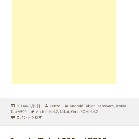
投
作
カ
2014年3月9日
Kenzo
Android Tablet
,
Hardware
,
Iconia
稿
タ
成
テ
Tab A500
Android4.4.2
,
kitkat
,
OmniROM 4.4.2
日:
Iconia Tab A500 – [EPIC WIP]OmniROM 4.4.2 A500/A501 – V7が出てま
グ
者
ゴ
コメントを残す
リ
ー