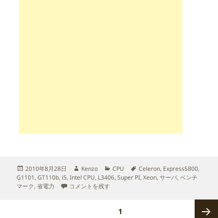
投
作
カ
タ
2010年8月28日
Kenzo
CPU
Celeron
,
Express5800
,
稿
成
テ
グ
G1101
,
GT110b
,
i5
,
Intel CPU
,
L3406
,
Super PI
,
Xeon
,
サーバ
,
ベンチ
日:
Xeon L3406 のベンチマークテスト[WinXP編] に
者
ゴ
マーク
,
省電力
コメントを残す
リ
ー
投
ページ
1
稿