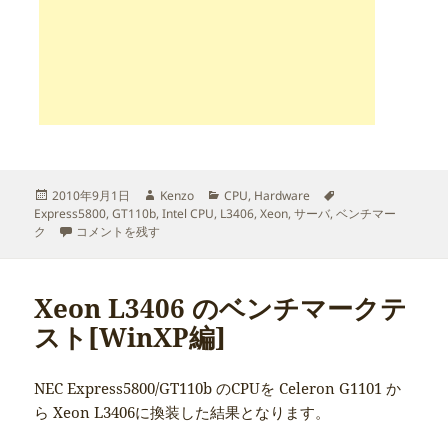
投
作
カ
タ
2010年9月1日
Kenzo
CPU
,
Hardware
稿
成
テ
グ
Express5800
,
GT110b
,
Intel CPU
,
L3406
,
Xeon
,
サーバ
,
ベンチマー
日:
NEC Express5800/GT110b Xeon L3406 の謎動作 に
者
ゴ
ク
コメントを残す
リ
ー
Xeon L3406 のベンチマークテ
スト[WinXP編]
NEC Express5800/GT110b のCPUを Celeron G1101 か
ら Xeon L3406に換装した結果となります。