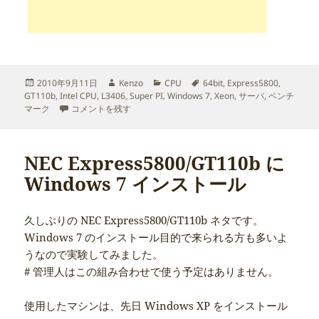
投
作
カ
タ
2010年9月11日
Kenzo
CPU
64bit
,
Express5800
,
稿
成
テ
グ
GT110b
,
Intel CPU
,
L3406
,
Super PI
,
Windows 7
,
Xeon
,
サーバ
,
ベンチ
日:
Xeon L3406 のベンチマークテスト[Win7 64bit編] に
者
ゴ
マーク
コメントを残す
リ
ー
NEC Express5800/GT110b に
Windows 7 インストール
久しぶりの NEC Express5800/GT110b ネタです。
Windows 7 のインストール目的で来られる方も多いよ
うなので実験してみました。
# 管理人はこの組み合わせで使う予定はありません。
使用したマシンは、先日 Windows XP をインストール