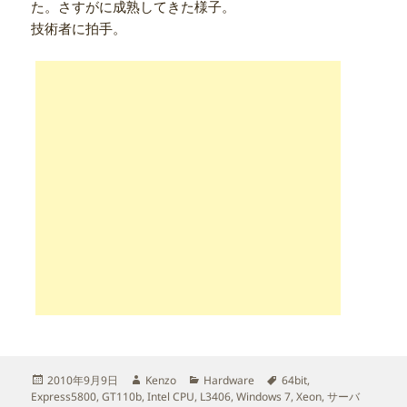
た。さすがに成熟してきた様子。
技術者に拍手。
投
作
カ
タ
2010年9月9日
Kenzo
Hardware
64bit
,
稿
成
テ
グ
Express5800
,
GT110b
,
Intel CPU
,
L3406
,
Windows 7
,
Xeon
,
サーバ