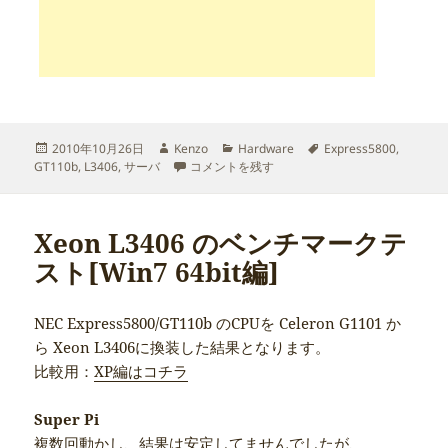
投
作
カ
タ
2010年10月26日
Kenzo
Hardware
Express5800
,
稿
成
Express5800/GT110b KVR1333D3E9SK2/4G 
テ
グ
GT110b
,
L3406
,
サーバ
コメントを残す
日:
者
ゴ
リ
ー
Xeon L3406 のベンチマークテ
スト[Win7 64bit編]
NEC Express5800/GT110b のCPUを Celeron G1101 か
ら Xeon L3406に換装した結果となります。
比較用：
XP編はコチラ
Super Pi
複数回動かし、結果は安定してませんでしたが、