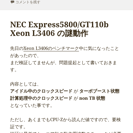
日:
NEC Express5800/GT110b に Windows 7 インストール に
者
ゴ
コメントを残す
リ
ー
NEC Express5800/GT110b
Xeon L3406 の謎動作
先日の
Xeon L3406のベンチマーク
中に気になったこと
があったので、
まだ検証してませんが、問題提起として書いておきま
す。
内容としては、
アイドル中のクロックスピード
が
ターボブースト状態
計算処理中のクロックスピード
が
non TB 状態
となっていた事です。
ただし、あくまでもCPU-Zから読んだ値ですので、要検
証です。