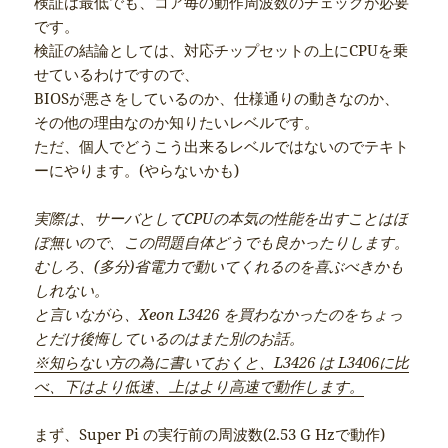
検証は最低でも、コア毎の動作周波数のチェックが必要
です。
検証の結論としては、対応チップセットの上にCPUを乗
せているわけですので、
BIOSが悪さをしているのか、仕様通りの動きなのか、
その他の理由なのか知りたいレベルです。
ただ、個人でどうこう出来るレベルではないのでテキト
ーにやります。(やらないかも)
実際は、サーバとしてCPUの本気の性能を出すことはほ
ぼ無いので、この問題自体どうでも良かったりします。
むしろ、(多分)省電力で動いてくれるのを喜ぶべきかも
しれない。
と言いながら、Xeon L3426 を買わなかったのをちょっ
とだけ後悔しているのはまた別のお話。
※知らない方の為に書いておくと、L3426 は L3406に比
べ、下はより低速、上はより高速で動作します。
まず、Super Pi の実行前の周波数(2.53 G Hzで動作)