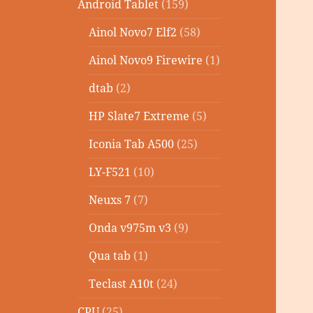
Android Tablet
(159)
Ainol Novo7 Elf2
(58)
Ainol Novo9 Firewire
(1)
dtab
(2)
HP Slate7 Extreme
(5)
Iconia Tab A500
(25)
LY-F521
(10)
Neuxs 7
(7)
Onda v975m v3
(9)
Qua tab
(1)
Teclast A10t
(24)
CPU
(25)