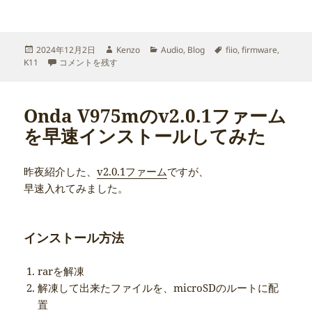
投
作
カ
タ
2024年12月2日
Kenzo
Audio
,
Blog
fiio
,
firmware
,
稿
fiio K11 firmware v126 に
成
テ
グ
K11
コメントを残す
日:
者
ゴ
リ
ー
Onda V975mのv2.0.1ファーム
を早速インストールしてみた
昨夜紹介した、
v2.0.1ファーム
ですが、
早速入れてみました。
インストール方法
rarを解凍
解凍して出来たファイルを、microSDのルートに配
置