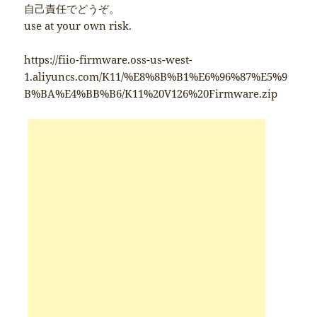
自己責任でどうぞ。
use at your own risk.
https://fiio-firmware.oss-us-west-
1.aliyuncs.com/K11/%E8%8B%B1%E6%96%87%E5%9
B%BA%E4%BB%B6/K11%20V126%20Firmware.zip