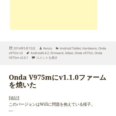
投
作
カ
2014年5月15日
Kenzo
Android Tablet
,
Hardware
,
Onda
稿
タ
成
テ
v975m v3
Android4.4.2
,
firmware
,
kitkat
,
Onda v975m
,
Onda
日:
グ
Onda V975mのv2.0.1ファームが正式版に格上げされまし
者
ゴ
V975m v2.0.1
コメントを残す
リ
ー
Onda V975mにv1.1.0ファーム
を焼いた
[追記]
このバージョンはWifiに問題を抱えている様子。
—