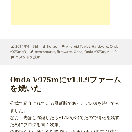
投
作
カ
2014年4月9日
Kenzo
Android Tablet
,
Hardware
,
Onda
稿
タ
成
テ
v975m v3
benchmarks
,
firmware
,
Onda
,
Onda v975m
,
v1.1.0
日:
Onda V975mにv1.1.0ファームを焼いた に
グ
者
ゴ
コメントを残す
リ
ー
Onda V975mにv1.0.9ファーム
を焼いた
公式で紹介されている最新版であったv1.0.9を焼いてみ
ました。
なお、先ほど確認したらv1.1.0が出てたので情報を残す
ためにブログを書く次第。
今後焼く人はそちら以降でいいと思います(現在DL中に