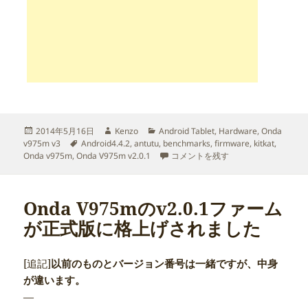
投
作
カ
2014年5月16日
Kenzo
Android Tablet
,
Hardware
,
Onda
稿
タ
成
テ
v975m v3
Android4.4.2
,
antutu
,
benchmarks
,
firmware
,
kitkat
,
日:
グ
者
ゴ
Onda V975mのv2.0.1ファーム
Onda v975m
,
Onda V975m v2.0.1
コメントを残す
リ
ー
Onda V975mのv2.0.1ファーム
が正式版に格上げされました
[追記]
以前のものとバージョン番号は一緒ですが、中身
が違います。
—