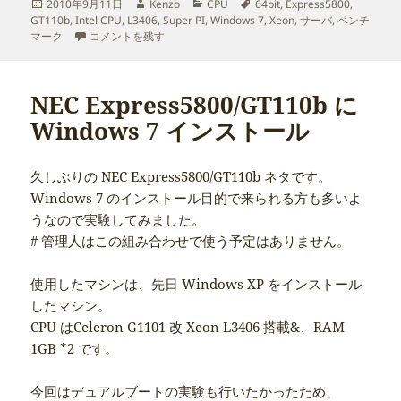
投
作
カ
タ
2010年9月11日
Kenzo
CPU
64bit
,
Express5800
,
稿
成
テ
グ
GT110b
,
Intel CPU
,
L3406
,
Super PI
,
Windows 7
,
Xeon
,
サーバ
,
ベンチ
日:
Xeon L3406 のベンチマークテスト[Win7 64bit編] に
者
ゴ
マーク
コメントを残す
リ
ー
NEC Express5800/GT110b に
Windows 7 インストール
久しぶりの NEC Express5800/GT110b ネタです。
Windows 7 のインストール目的で来られる方も多いよ
うなので実験してみました。
# 管理人はこの組み合わせで使う予定はありません。
使用したマシンは、先日 Windows XP をインストール
したマシン。
CPU はCeleron G1101 改 Xeon L3406 搭載&、RAM
1GB *2 です。
今回はデュアルブートの実験も行いたかったため、