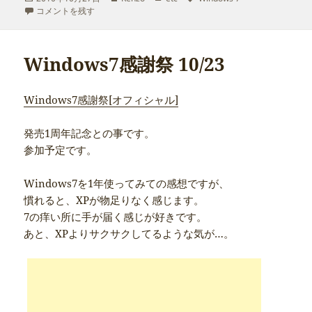
稿
Microsoft、Windows 7およびWindows Server 2008 R2 SP1のRCを公開 
成
テ
グ
コメントを残す
日:
者
ゴ
リ
ー
Windows7感謝祭 10/23
Windows7感謝祭[オフィシャル]
発売1周年記念との事です。
参加予定です。
Windows7を1年使ってみての感想ですが、
慣れると、XPが物足りなく感じます。
7の痒い所に手が届く感じが好きです。
あと、XPよりサクサクしてるような気が…。