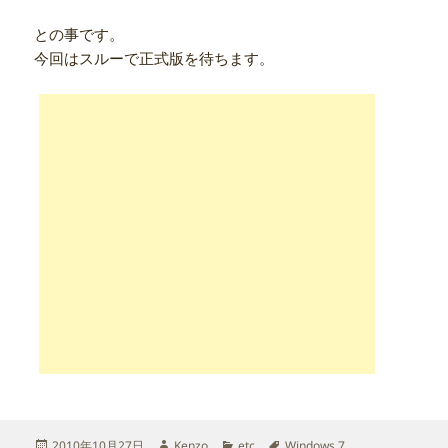
との事です。
今回はスルーで正式版を待ちます。
投
作
カ
タ
2010年10月27日
Kenzo
etc
Windows 7