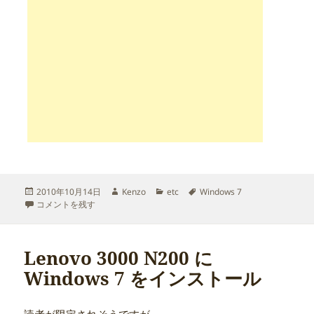
投
作
カ
タ
2010年10月14日
Kenzo
etc
Windows 7
稿
Windows7感謝祭 10/23 に
成
テ
グ
コメントを残す
日:
者
ゴ
リ
ー
Lenovo 3000 N200 に
Windows 7 をインストール
読者が限定されそうですが、