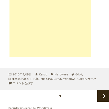
投
作
カ
タ
2010年9月9日
Kenzo
Hardware
64bit
,
稿
成
テ
グ
Express5800
,
GT110b
,
Intel CPU
,
L3406
,
Windows 7
,
Xeon
,
サーバ
日:
NEC Express5800/GT110b に Windows 7 インストール に
者
ゴ
コメントを残す
リ
ー
投
ページ
1
稿
の
次ペー
Proudly powered by WordPress