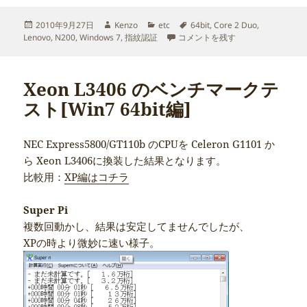
投
作
カ
タ
2010年9月27日
Kenzo
etc
64bit
,
Core 2 Duo
,
稿
成
テ
Lenovo 3000 N200 に Window
グ
Lenovo
,
N200
,
Windows 7
,
指紋認証
コメントを残す
日:
者
ゴ
リ
ー
Xeon L3406 のベンチマークテ
スト[Win7 64bit編]
NEC Express5800/GT110b のCPUを Celeron G1101 か
ら Xeon L3406に換装した結果となります。
比較用：
XP編はコチラ
Super Pi
複数回動かし、結果は安定してませんでしたが、
XPの時より微妙に速い様子。