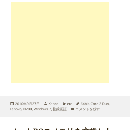
投
作
カ
タ
2010年9月27日
Kenzo
etc
64bit
,
Core 2 Duo
,
稿
成
テ
Lenovo 3000 N200 に Window
グ
Lenovo
,
N200
,
Windows 7
,
指紋認証
コメントを残す
日:
者
ゴ
リ
ー