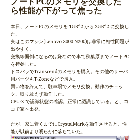
ノートPCのメモリを交換した
ら性能が下がって焦った
本日、ノートPCのメモリを 1GB*2 から 2GB*2 に交換し
た。
実はこのマシン(Lenovo 3000 N200)は非常に相性問題が
出やすく、
交換等面倒になるのは嫌なので車で秋葉原までノートPC
を持参した。
ドスパラでTranscendのメモリを購入。その他のサーバ
用パーツもT-Zoneなどで購入。
買い物を終えて、駐車場でメモリ交換。動作のチェッ
ク。取り敢えず動作した。
CPU-Z で認識状態の確認。正常に認識している。と、コ
コで家へ出発。
だが、家に着くまでにCrystalMarkを動作させると、性
能が以前より明らかに落ちていた。