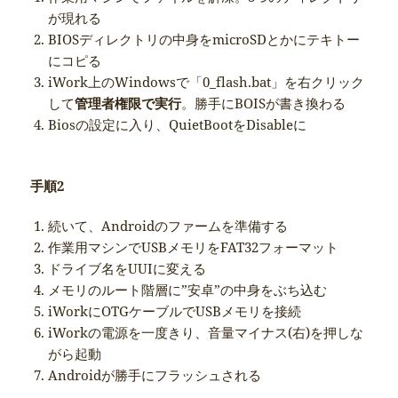
が現れる
BIOSディレクトリの中身をmicroSDとかにテキトー
にコピる
iWork上のWindowsで「0_flash.bat」を右クリック
して
管理者権限で実行
。勝手にBOISが書き換わる
Biosの設定に入り、QuietBootをDisableに
手順2
続いて、Androidのファームを準備する
作業用マシンでUSBメモリをFAT32フォーマット
ドライブ名をUUIに変える
メモリのルート階層に”安卓”の中身をぶち込む
iWorkにOTGケーブルでUSBメモリを接続
iWorkの電源を一度きり、音量マイナス(右)を押しな
がら起動
Androidが勝手にフラッシュされる