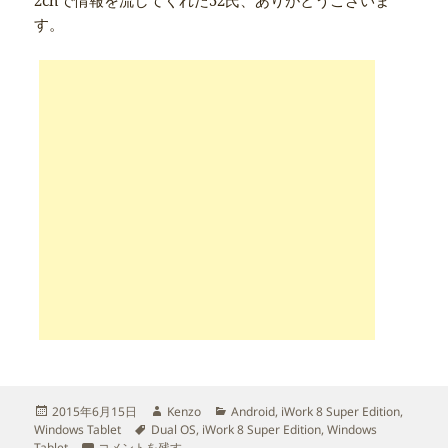
2chで情報を流してくれた52氏、ありがとうございま
す。
投
作
カ
2015年6月15日
Kenzo
Android
,
iWork 8 Super Edition
,
稿
タ
成
テ
Windows Tablet
Dual OS
,
iWork 8 Super Edition
,
Windows
日:
Cube iWork 8 Windows版をDual OS 化した に
グ
者
ゴ
Tablet
コメントを残す