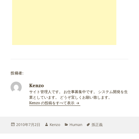
投稿者:
Kenzo
サイト管理人です。 お仕事募集中です。 システム開発を生
業としています。 どうぞ宜しくお願い致します。
Kenzo の投稿をすべて表示
投
作
カ
タ
2010年7月2日
Kenzo
Human
孫正義
稿
成
テ
グ
日:
者
ゴ