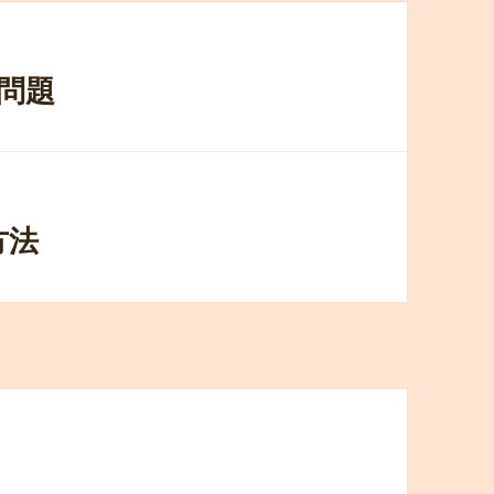
タ問題
方法