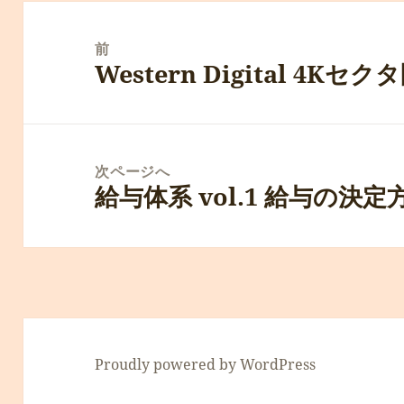
投
稿
前
Western Digital 4Kセク
ナ
前
ビ
の
ゲ
投
ー
稿:
次ページへ
シ
給与体系 vol.1 給与の決定
次
ョ
の
ン
投
稿:
Proudly powered by WordPress