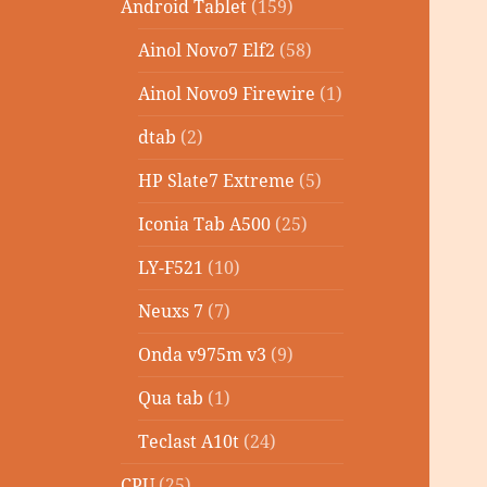
Android Tablet
(159)
Ainol Novo7 Elf2
(58)
Ainol Novo9 Firewire
(1)
dtab
(2)
HP Slate7 Extreme
(5)
Iconia Tab A500
(25)
LY-F521
(10)
Neuxs 7
(7)
Onda v975m v3
(9)
Qua tab
(1)
Teclast A10t
(24)
CPU
(25)