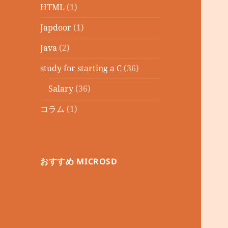
HTML
(1)
Japdoor
(1)
Java
(2)
study for starting a C
(36)
Salary
(36)
コラム
(1)
おすすめ MICROSD