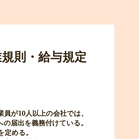
就業規則・給与規定
業員が10人以上の会社では、
への届出を義務付けている。
を定める。