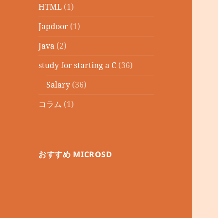
HTML
(1)
Japdoor
(1)
Java
(2)
study for starting a C
(36)
Salary
(36)
コラム
(1)
おすすめ MICROSD