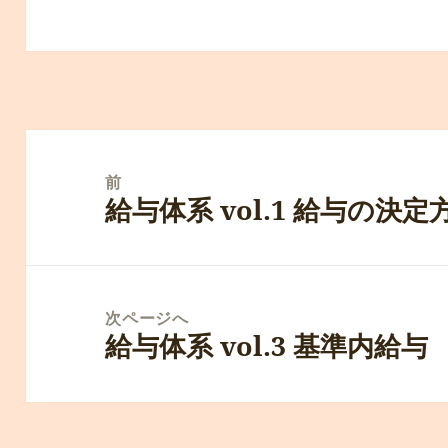
投
稿
前
給与体系 vol.1 給与の決定
ナ
前
ビ
の
ゲ
投
ー
稿:
次ページへ
シ
給与体系 vol.3 基準内給与
次
ョ
の
ン
投
稿: