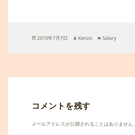
投
作
カ
2010年7月7日
Kenzo
Salary
稿
成
テ
日:
者
ゴ
リ
ー
コメントを残す
メールアドレスが公開されることはありません