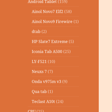
Android Tablet
(159)
Ainol Novo7 Elf2
(58)
Ainol Novo9 Firewire
(1)
dtab
(2)
HP Slate7 Extreme
(5)
Iconia Tab A500
(25)
LY-F521
(10)
Neuxs 7
(7)
Onda v975m v3
(9)
Qua tab
(1)
Teclast A10t
(24)
CPU
(25)