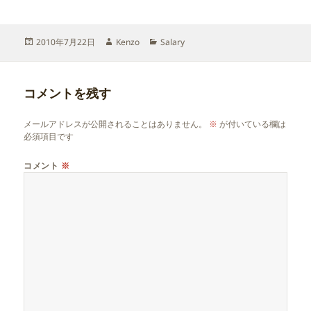
投
作
カ
2010年7月22日
Kenzo
Salary
稿
成
テ
日:
者
ゴ
リ
コメントを残す
ー
メールアドレスが公開されることはありません。
※
が付いている欄は
必須項目です
コメント
※