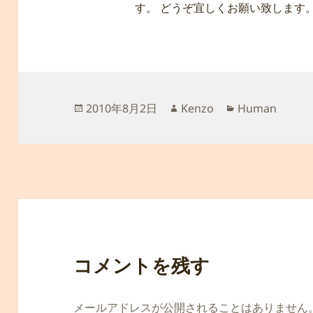
す。 どうぞ宜しくお願い致します
投
作
カ
2010年8月2日
Kenzo
Human
稿
成
テ
日:
者
ゴ
リ
ー
コメントを残す
メールアドレスが公開されることはありません