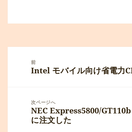
投
稿
前
Intel モバイル向け省電力
ナ
前
ビ
の
ゲ
投
ー
稿:
次ページへ
シ
NEC Express5800/GT
次
ョ
に注文した
の
ン
投