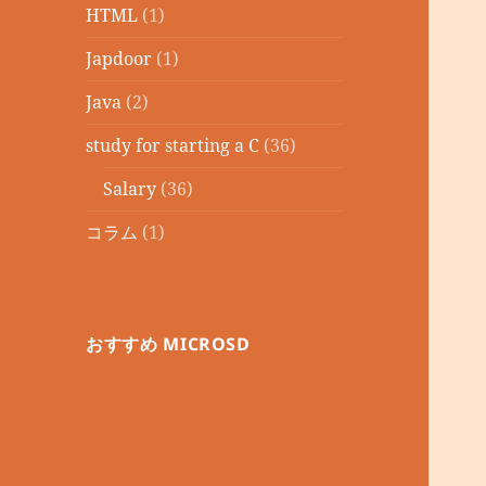
HTML
(1)
Japdoor
(1)
Java
(2)
study for starting a C
(36)
Salary
(36)
コラム
(1)
おすすめ MICROSD