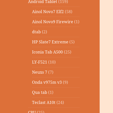
Android Tablet
(159)
Ainol Novo7 Elf2
(58)
Ainol Novo9 Firewire
(1)
dtab
(2)
HP Slate7 Extreme
(5)
Iconia Tab A500
(25)
LY-F521
(10)
Neuxs 7
(7)
Onda v975m v3
(9)
Qua tab
(1)
Teclast A10t
(24)
CPU
(25)