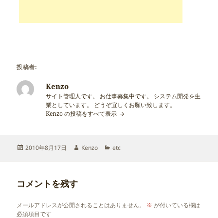
投稿者:
Kenzo
サイト管理人です。 お仕事募集中です。 システム開発を生
業としています。 どうぞ宜しくお願い致します。
Kenzo の投稿をすべて表示
投
作
カ
2010年8月17日
Kenzo
etc
稿
成
テ
日:
者
ゴ
リ
コメントを残す
ー
メールアドレスが公開されることはありません。
※
が付いている欄は
必須項目です