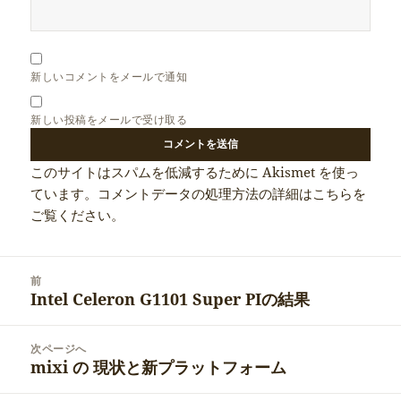
新しいコメントをメールで通知
新しい投稿をメールで受け取る
このサイトはスパムを低減するために Akismet を使っ
ています。
コメントデータの処理方法の詳細はこちらを
ご覧ください
。
投
前
稿
Intel Celeron G1101 Super PIの結果
前
ナ
の
ビ
投
次ページへ
ゲ
稿:
mixi の 現状と新プラットフォーム
次
ー
の
シ