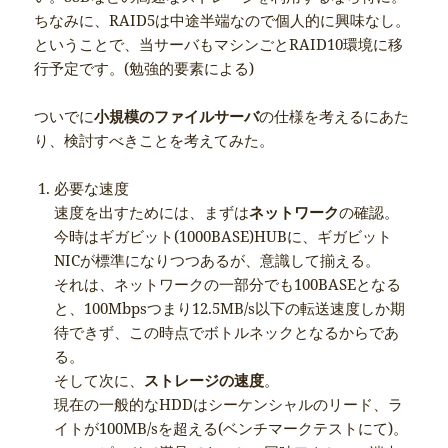
ちなみに、RAID5は中途半端なので個人的に興味なし。
ということで、当サーバもマシンごとRAID10環境に移
行予定です。(勉強的要素による)
ついでに
小規模のファイルサーバ
の仕様を考えるにあた
り、検討すべきことを考えてみた。
必要な速度
速度を出すためには、まずは
ネットワーク
の確認。
今時はギガビット(1000BASE)HUBに、ギガビット
NICが標準になりつつあるが、意識して揃える。
それは、ネットワークの一部分でも100BASEとなる
と、100Mbpsつまり12.5MB/s以下の転送速度しか期
待できず、この時点でボトルネックとなるからであ
る。
そして次に、
ストレージの速度
。
現在の一般的なHDDはシーケンシャルのリード、ラ
イトが100MB/sを超える(ベンチマークテストにて)。