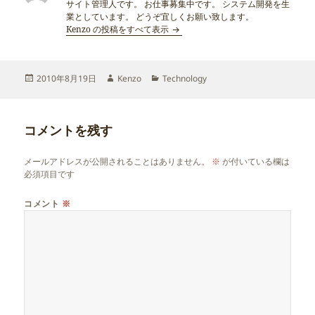
サイト管理人です。 お仕事募集中です。 システム開発を生
業としています。 どうぞ宜しくお願い致します。
Kenzo の投稿をすべて表示
投
作
カ
2010年8月19日
Kenzo
Technology
稿
成
テ
日:
者
ゴ
リ
コメントを残す
ー
メールアドレスが公開されることはありません。
※
が付いている欄は
必須項目です
コメント
※