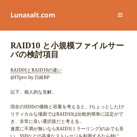
Lunasalt.com
メニュ
ーとウ
ィジェ
ット
RAID10 と小規模ファイルサー
バの検討項目
RAID01とRAID10の違い
@ITpro by 日経BP
以下、個人的な見解。
現在のHDDの価格と容量を考えると、(ちょっとした)ク
リティカルな場面ではRAID10は比較的簡単に設定がで
き、非常に良い選択肢だと考える。
速度に不満が無いならRAID1(ミラーリング)のみでも良
い。SSDなどの高速なストレージを利用するなら特に。