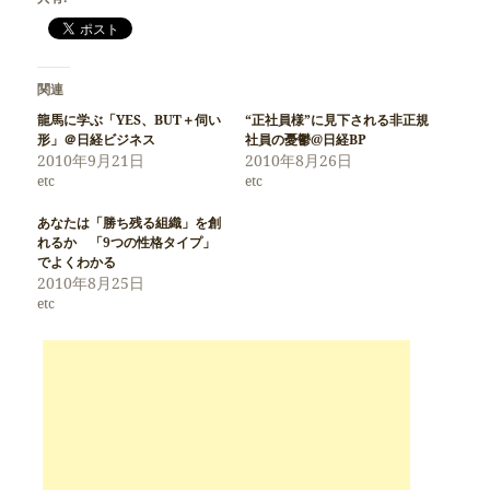
関連
龍馬に学ぶ「YES、BUT＋伺い
“正社員様”に見下される非正規
形」＠日経ビジネス
社員の憂鬱@日経BP
2010年9月21日
2010年8月26日
etc
etc
あなたは「勝ち残る組織」を創
れるか 「9つの性格タイプ」
でよくわかる
2010年8月25日
etc