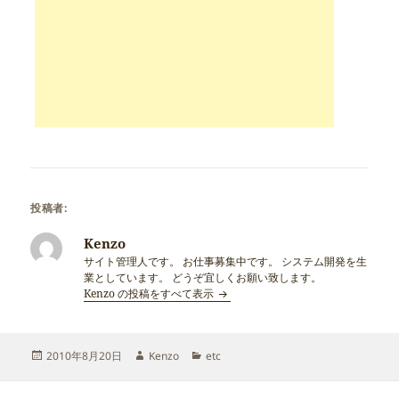
投稿者:
Kenzo
サイト管理人です。 お仕事募集中です。 システム開発を生
業としています。 どうぞ宜しくお願い致します。
Kenzo の投稿をすべて表示
投
作
カ
2010年8月20日
Kenzo
etc
稿
成
テ
日:
者
ゴ