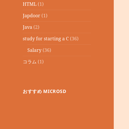
HTML
(1)
Japdoor
(1)
Java
(2)
study for starting a C
(36)
Salary
(36)
コラム
(1)
おすすめ MICROSD