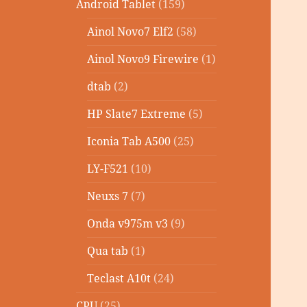
Android Tablet
(159)
Ainol Novo7 Elf2
(58)
Ainol Novo9 Firewire
(1)
dtab
(2)
HP Slate7 Extreme
(5)
Iconia Tab A500
(25)
LY-F521
(10)
Neuxs 7
(7)
Onda v975m v3
(9)
Qua tab
(1)
Teclast A10t
(24)
CPU
(25)