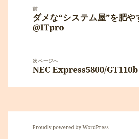
稿
前
ダメな“システム屋”を肥
ナ
前
@ITpro
ビ
の
ゲ
投
ー
稿:
シ
次ページへ
ョ
NEC Express5800/GT110
次
ン
の
投
稿:
Proudly powered by WordPress