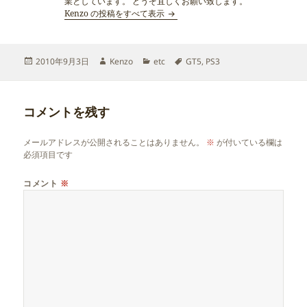
業としています。 どうぞ宜しくお願い致します。
Kenzo の投稿をすべて表示
投
作
カ
タ
2010年9月3日
Kenzo
etc
GT5
,
PS3
稿
成
テ
グ
日:
者
ゴ
リ
コメントを残す
ー
メールアドレスが公開されることはありません。
※
が付いている欄は
必須項目です
コメント
※