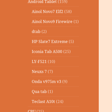
Android Tablet
(159)
Ainol Novo7 Elf2
(58)
Ainol Novo9 Firewire
(1)
dtab
(2)
HP Slate7 Extreme
(5)
Iconia Tab A500
(25)
LY-F521
(10)
Neuxs 7
(7)
Onda v975m v3
(9)
Qua tab
(1)
Teclast A10t
(24)
CPU
(25)