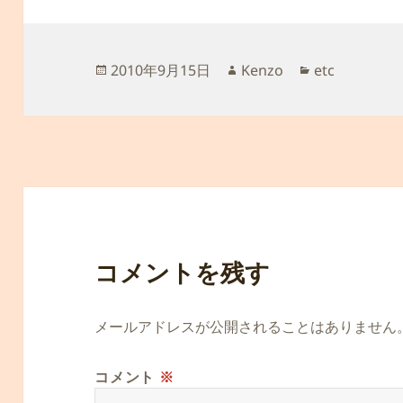
投
作
カ
2010年9月15日
Kenzo
etc
稿
成
テ
日:
者
ゴ
リ
ー
コメントを残す
メールアドレスが公開されることはありません
コメント
※