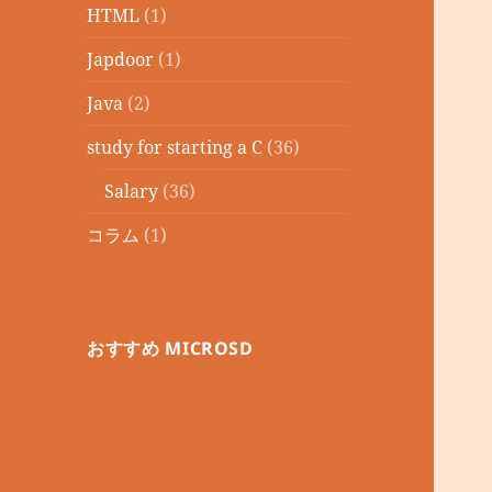
HTML
(1)
Japdoor
(1)
Java
(2)
study for starting a C
(36)
Salary
(36)
コラム
(1)
おすすめ MICROSD