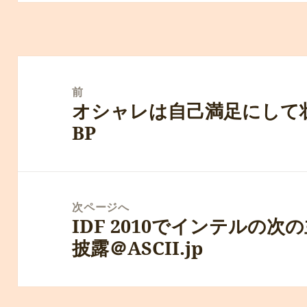
投
稿
前
オシャレは自己満足にして
ナ
前
BP
ビ
の
ゲ
投
ー
稿:
シ
次ページへ
ョ
IDF 2010でインテルの次の主役
次
ン
披露＠ASCII.jp
の
投
稿: