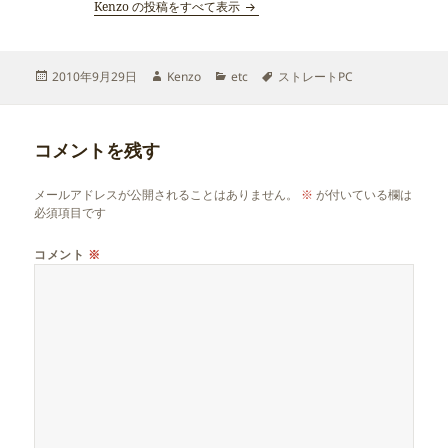
Kenzo の投稿をすべて表示
投
作
カ
タ
2010年9月29日
Kenzo
etc
ストレートPC
稿
成
テ
グ
日:
者
ゴ
リ
コメントを残す
ー
メールアドレスが公開されることはありません。
※
が付いている欄は
必須項目です
コメント
※