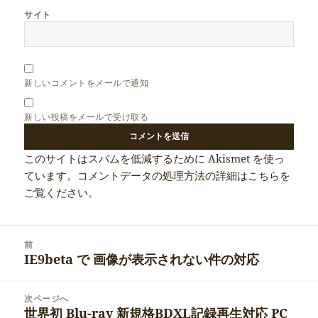
サイト
新しいコメントをメールで通知
新しい投稿をメールで受け取る
このサイトはスパムを低減するために Akismet を使っ
ています。
コメントデータの処理方法の詳細はこちらを
ご覧ください
。
投
前
稿
IE9beta で 画像が表示されない件の対応
前
ナ
の
ビ
投
次ページへ
ゲ
稿:
世界初 Blu-ray 新規格BDXL記録再生対応 PC
次