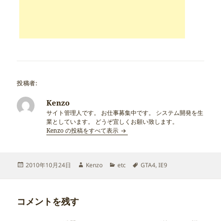
投稿者:
Kenzo
サイト管理人です。 お仕事募集中です。 システム開発を生
業としています。 どうぞ宜しくお願い致します。
Kenzo の投稿をすべて表示
投
作
カ
タ
2010年10月24日
Kenzo
etc
GTA4
,
IE9
稿
成
テ
グ
日:
者
ゴ
リ
コメントを残す
ー