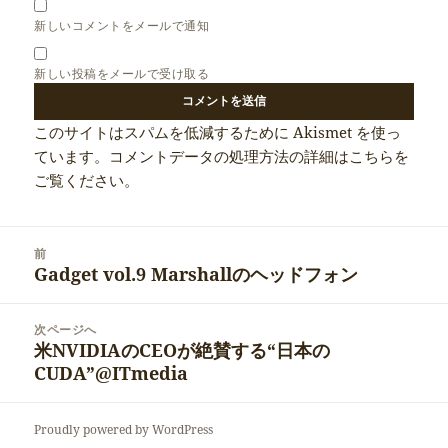
新しいコメントをメールで通知
新しい投稿をメールで受け取る
このサイトはスパムを低減するために Akismet を使っ
ています。
コメントデータの処理方法の詳細はこちらを
ご覧ください
。
投
前
稿
Gadget vol.9 Marshallのヘッドフォン
前
ナ
の
ビ
投
次ページへ
ゲ
稿:
米NVIDIAのCEOが絶賛する“日本の
次
ー
CUDA”@ITmedia
の
シ
投
ョ
稿:
ン
Proudly powered by WordPress