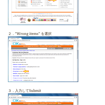
２．”Wrong items” を選択
３．入力してSubmit