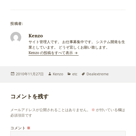
投稿者:
Kenzo
サイト管理人です。 お仕事募集中です。 システム開発を生
業としています。 どうぞ宜しくお願い致します。
Kenzo の投稿をすべて表示
投
作
カ
タ
2010年11月27日
Kenzo
etc
Dealextreme
稿
成
テ
グ
日:
者
ゴ
リ
コメントを残す
ー
メールアドレスが公開されることはありません。
※
が付いている欄は
必須項目です
コメント
※