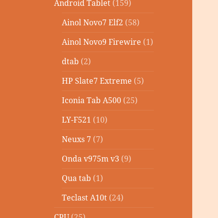
Android Tablet
(159)
Ainol Novo7 Elf2
(58)
Ainol Novo9 Firewire
(1)
dtab
(2)
HP Slate7 Extreme
(5)
Iconia Tab A500
(25)
LY-F521
(10)
Neuxs 7
(7)
Onda v975m v3
(9)
Qua tab
(1)
Teclast A10t
(24)
CPU
(25)