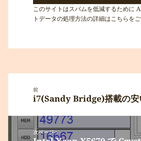
このサイトはスパムを低減するために Ak
トデータの処理方法の詳細はこちらをご
投
稿
前
i7(Sandy Bridge)
ナ
前
ビ
の
ゲ
投
ー
稿:
次ページへ
シ
Intel Xeon X5670 で Crys
次