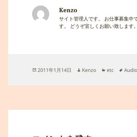
Kenzo
サイト管理人です。 お仕事募集中
す。 どうぞ宜しくお願い致します
投
作
カ
タ
2011年1月14日
Kenzo
etc
Audi
稿
成
テ
グ
日:
者
ゴ
リ
ー