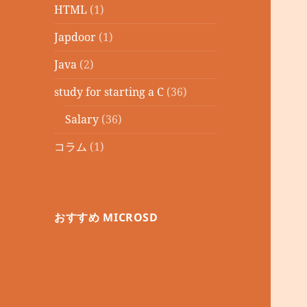
HTML
(1)
Japdoor
(1)
Java
(2)
study for starting a C
(36)
Salary
(36)
コラム
(1)
おすすめ MICROSD