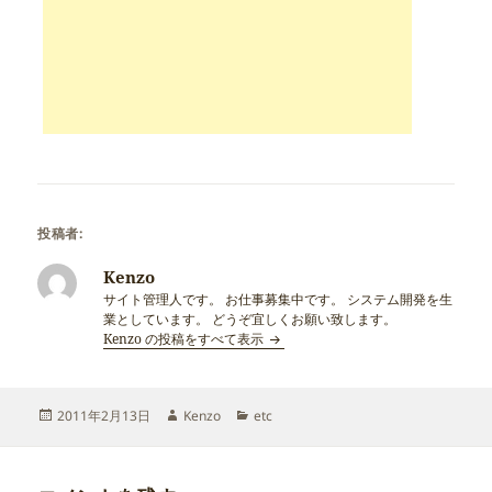
投稿者:
Kenzo
サイト管理人です。 お仕事募集中です。 システム開発を生
業としています。 どうぞ宜しくお願い致します。
Kenzo の投稿をすべて表示
投
作
カ
2011年2月13日
Kenzo
etc
稿
成
テ
日:
者
ゴ
リ