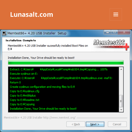
Lunasalt.com
メニュ
ーとウ
ィジェ
ット