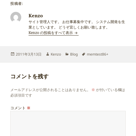
投稿者:
Kenzo
サイト管理人です。 お仕事募集中です。 システム開発を生
業としています。 どうぞ宜しくお願い致します。
Kenzo の投稿をすべて表示
投
作
カ
タ
2011年3月13日
Kenzo
Blog
memtest86+
稿
成
テ
グ
日:
者
ゴ
リ
コメントを残す
ー
メールアドレスが公開されることはありません。
※
が付いている欄は
必須項目です
コメント
※