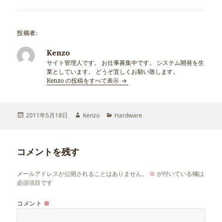
投稿者:
Kenzo
サイト管理人です。 お仕事募集中です。 システム開発を生
業としています。 どうぞ宜しくお願い致します。
Kenzo の投稿をすべて表示
投
作
カ
2011年5月18日
Kenzo
Hardware
稿
成
テ
日:
者
ゴ
リ
コメントを残す
ー
メールアドレスが公開されることはありません。
※
が付いている欄は
必須項目です
コメント
※