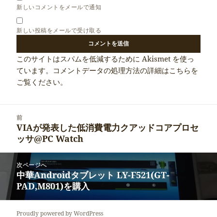
新しいコメントをメールで通知
新しい投稿をメールで受け取る
このサイトはスパムを低減するために Akismet を使っ
ています。
コメントデータの処理方法の詳細はこちらを
ご覧ください
。
投
前
稿
VIAが発表した低消費電力クアッドコアプロセ
前
ナ
ッサ@PC Watch
の
ビ
投
ゲ
稿:
次ページへ
ー
中華Androidタブレット LY-F521(GT-
次
シ
PAD,M801)を購入
の
ョ
投
ン
稿:
Proudly powered by WordPress