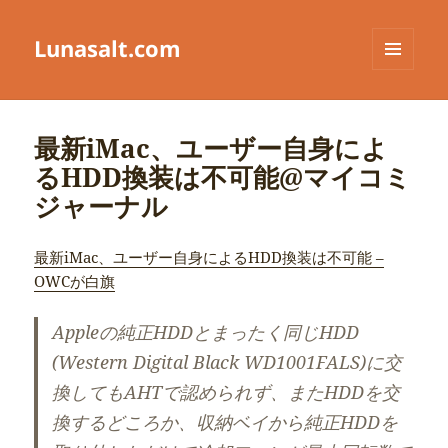
Lunasalt.com
メニュ
ーとウ
ィジェ
ット
最新iMac、ユーザー自身によ
るHDD換装は不可能@マイコミ
ジャーナル
最新iMac、ユーザー自身によるHDD換装は不可能 –
OWCが白旗
Appleの純正HDDとまったく同じHDD
(Western Digital Black WD1001FALS)に交
換してもAHTで認められず、またHDDを交
換するどころか、収納ベイから純正HDDを