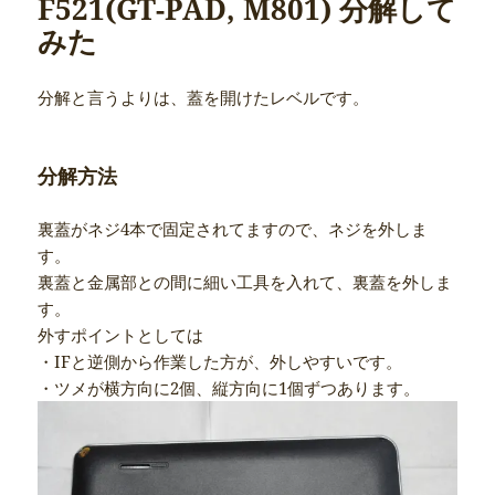
F521(GT-PAD, M801) 分解して
みた
分解と言うよりは、蓋を開けたレベルです。
分解方法
裏蓋がネジ4本で固定されてますので、ネジを外しま
す。
裏蓋と金属部との間に細い工具を入れて、裏蓋を外しま
す。
外すポイントとしては
・IFと逆側から作業した方が、外しやすいです。
・ツメが横方向に2個、縦方向に1個ずつあります。