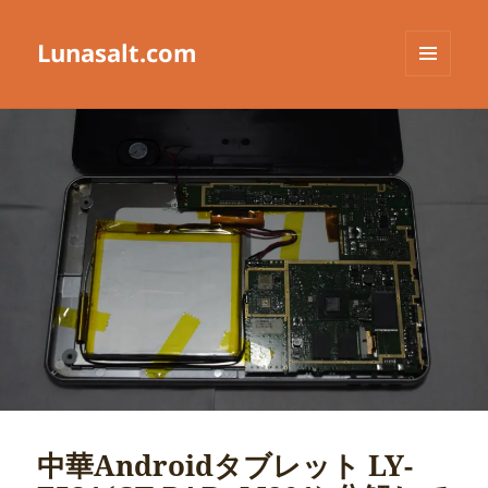
Lunasalt.com
メニュ
ーとウ
ィジェ
ット
中華Androidタブレット LY-