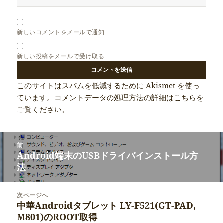
新しいコメントをメールで通知
新しい投稿をメールで受け取る
このサイトはスパムを低減するために Akismet を使っ
ています。
コメントデータの処理方法の詳細はこちらを
ご覧ください
。
投
前
稿
Android端末のUSBドライバインストール方
前
ナ
法
の
ビ
投
ゲ
稿:
次ページへ
ー
中華Androidタブレット LY-F521(GT-PAD,
次
シ
M801)のROOT取得
の
ョ