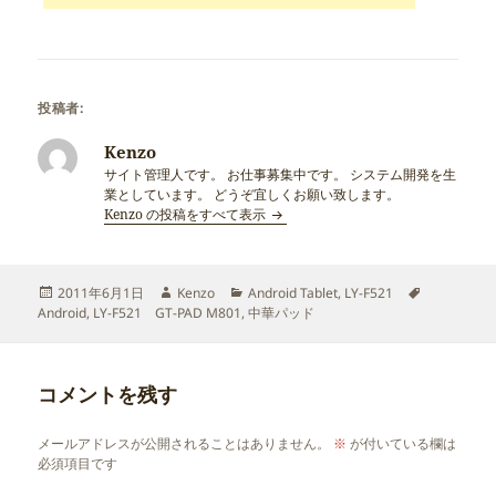
投稿者:
Kenzo
サイト管理人です。 お仕事募集中です。 システム開発を生
業としています。 どうぞ宜しくお願い致します。
Kenzo の投稿をすべて表示
投
作
カ
タ
2011年6月1日
Kenzo
Android Tablet
,
LY-F521
稿
成
テ
グ
Android
,
LY-F521 GT-PAD M801
,
中華パッド
日:
者
ゴ
リ
ー
コメントを残す
メールアドレスが公開されることはありません。
※
が付いている欄は
必須項目です