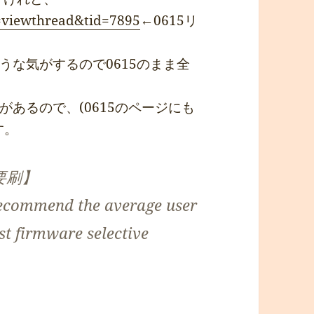
=viewthread&tid=7895
←0615リ
うな気がするので0615のまま全
あるので、(0615のページにも
す。
要刷】
 recommend the average user
est firmware selective