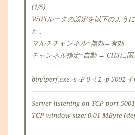
(1/5)
WiFiルータの設定を以下のよう
た。
マルチチャンネル=無効→有効
チャンネル指定=自動 → CH3に固
bin/iperf.exe -s -P 0 -i 1 -p 5001 -f
———————————————
Server listening on TCP port 500
TCP window size: 0.01 MByte (def
———————————————