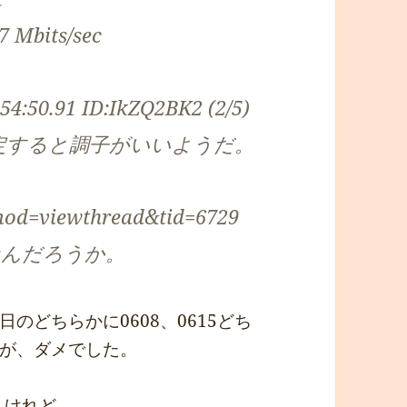
.7 Mbits/sec
54:50.91 ID:IkZQ2BK2 (2/5)
固定すると調子がいいようだ。
?mod=viewthread&tid=6729
なんだろうか。
のどちらかに0608、0615どち
が、ダメでした。
うけれど、