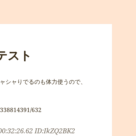
ステスト
ャシャりでるのも体力使うので、
/1338814391/632
00:32:26.62 ID:IkZQ2BK2