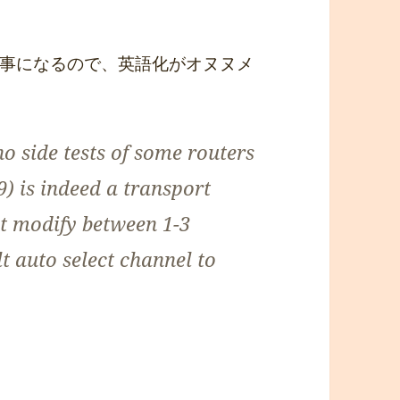
事になるので、英語化がオヌヌメ
no side tests of some routers
) is indeed a transport
t modify between 1-3
t auto select channel to