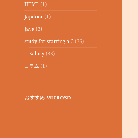
HTML
(1)
Japdoor
(1)
Java
(2)
study for starting a C
(36)
Salary
(36)
コラム
(1)
おすすめ MICROSD