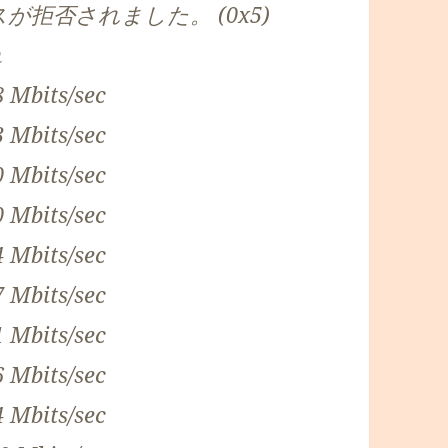
アクセスが拒否されました。 (0x5)
h
8 Mbits/sec
3 Mbits/sec
0 Mbits/sec
0 Mbits/sec
4 Mbits/sec
7 Mbits/sec
1 Mbits/sec
6 Mbits/sec
4 Mbits/sec