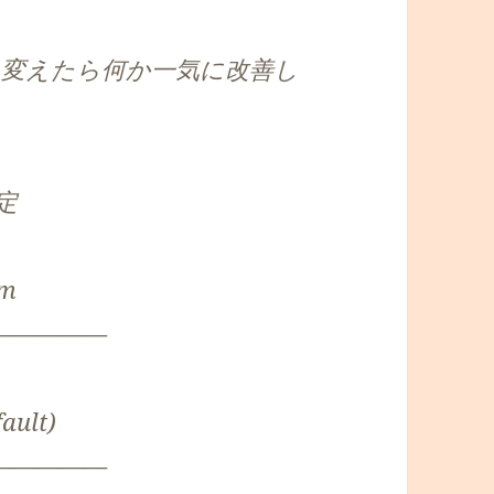
に変えたら何か一気に改善し
定
 m
—————
1
ault)
—————