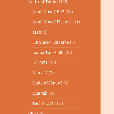
Android Tablet
(159)
Ainol Novo7 Elf2
(58)
Ainol Novo9 Firewire
(1)
dtab
(2)
HP Slate7 Extreme
(5)
Iconia Tab A500
(25)
LY-F521
(10)
Neuxs 7
(7)
Onda v975m v3
(9)
Qua tab
(1)
Teclast A10t
(24)
CPU
(25)