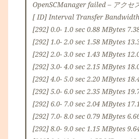
OpenSCManager failed – 
[ ID] Interval Transfer Bandwidt
[292] 0.0- 1.0 sec 0.88 MBytes 7.3
[292] 1.0- 2.0 sec 1.58 MBytes 13.
[292] 2.0- 3.0 sec 1.43 MBytes 12.
[292] 3.0- 4.0 sec 2.15 MBytes 18.
[292] 4.0- 5.0 sec 2.20 MBytes 18.
[292] 5.0- 6.0 sec 2.35 MBytes 19.
[292] 6.0- 7.0 sec 2.04 MBytes 17.
[292] 7.0- 8.0 sec 0.79 MBytes 6.6
[292] 8.0- 9.0 sec 1.15 MBytes 9.6