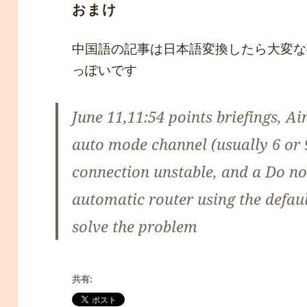
おまけ
中国語の記事は日本語変換したら大変な
っぽいです
June 11,11:54 points briefings, Ai
auto mode channel (usually 6 or 9
connection unstable, and a Do no
automatic router using the defaul
solve the problem
共有: