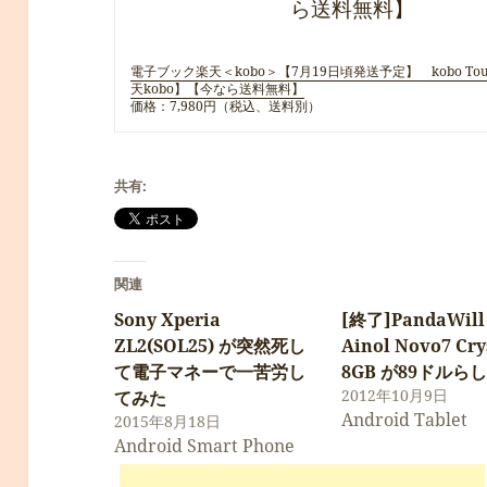
電子ブック楽天＜kobo＞【7月19日頃発送予定】 kobo To
天kobo】【今なら送料無料】
価格：7,980円（税込、送料別）
共有:
関連
Sony Xperia
[終了]PandaWill
ZL2(SOL25) が突然死し
Ainol Novo7 Cry
て電子マネーで一苦労し
8GB が89ドルら
2012年10月9日
てみた
Android Tablet
2015年8月18日
Android Smart Phone