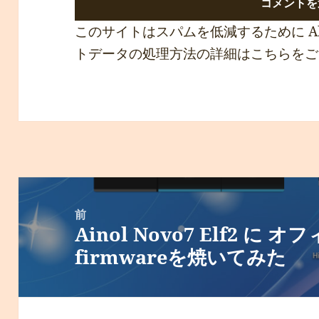
このサイトはスパムを低減するために Ak
トデータの処理方法の詳細はこちらをご
投
稿
前
Ainol Novo7 Elf2 に 
ナ
前
firmwareを焼いてみた
ビ
の
ゲ
投
ー
稿: