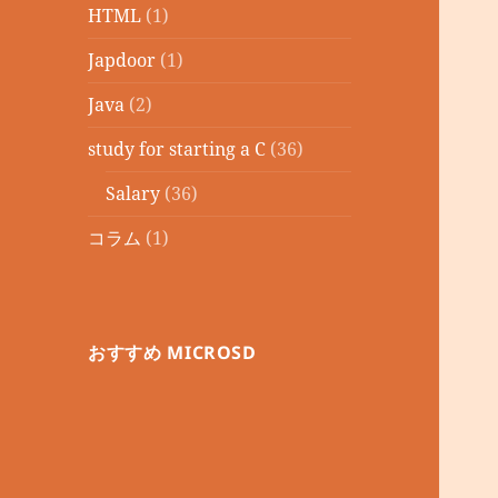
HTML
(1)
Japdoor
(1)
Java
(2)
study for starting a C
(36)
Salary
(36)
コラム
(1)
おすすめ MICROSD