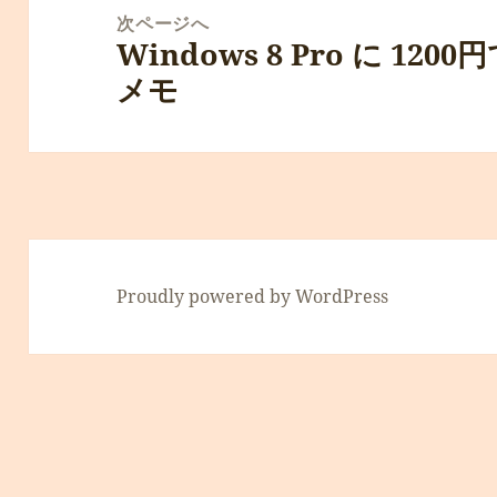
シ
次ページへ
ョ
Windows 8 Pro に 12
次
ン
メモ
の
投
稿:
Proudly powered by WordPress