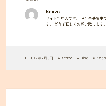
Kenzo
サイト管理人です。 お仕事募集中
す。 どうぞ宜しくお願い致します
投
作
カ
タ
2012年7月5日
Kenzo
Blog
Kobo
稿
成
テ
グ
日:
者
ゴ
リ
ー