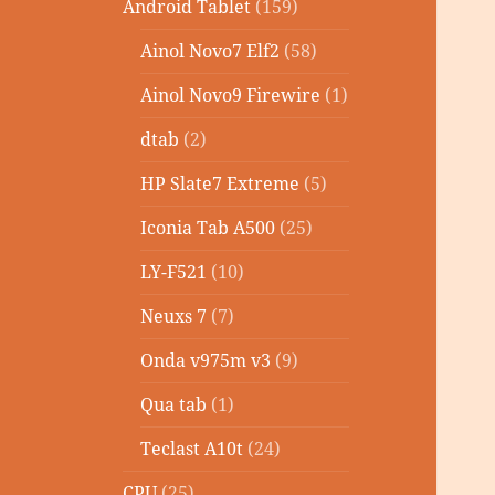
Android Tablet
(159)
Ainol Novo7 Elf2
(58)
Ainol Novo9 Firewire
(1)
dtab
(2)
HP Slate7 Extreme
(5)
Iconia Tab A500
(25)
LY-F521
(10)
Neuxs 7
(7)
Onda v975m v3
(9)
Qua tab
(1)
Teclast A10t
(24)
CPU
(25)