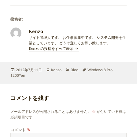
投稿者:
Kenzo
サイト管理人です。 お仕事募集中です。 システム開発を生
業としています。 どうぞ宜しくお願い致します。
Kenzo の投稿をすべて表示
投
作
カ
タ
2012年7月11日
Kenzo
Blog
Windows 8 Pro
稿
成
テ
グ
1200Yen
日:
者
ゴ
リ
ー
コメントを残す
メールアドレスが公開されることはありません。
※
が付いている欄は
必須項目です
コメント
※