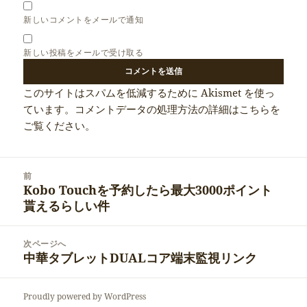
新しいコメントをメールで通知
新しい投稿をメールで受け取る
このサイトはスパムを低減するために Akismet を使っ
ています。
コメントデータの処理方法の詳細はこちらを
ご覧ください
。
投
前
稿
Kobo Touchを予約したら最大3000ポイント
前
ナ
貰えるらしい件
の
ビ
投
ゲ
稿:
次ページへ
ー
中華タブレットDUALコア端末監視リンク
次
シ
の
ョ
投
ン
Proudly powered by WordPress