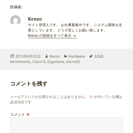
投稿者:
Kenzo
サイト管理人です。 お仕事募集中です。 システム開発を生
業としています。 どうぞ宜しくお願い致します。
Kenzo の投稿をすべて表示
投
作
カ
タ
2012年8月25日
Kenzo
Hardware
32GB
,
稿
成
テ
グ
benchmarks
,
Class10
,
Gigastone
,
microSD
日:
者
ゴ
リ
ー
コメントを残す
メールアドレスが公開されることはありません。
※
が付いている欄は
必須項目です
コメント
※