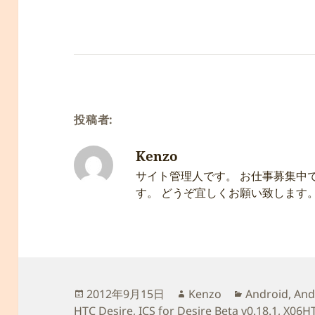
投稿者:
Kenzo
サイト管理人です。 お仕事募集中
す。 どうぞ宜しくお願い致します
投
作
カ
2012年9月15日
Kenzo
Android
,
And
稿
成
テ
HTC Desire
,
ICS for Desire Beta v0.18.1
,
X06H