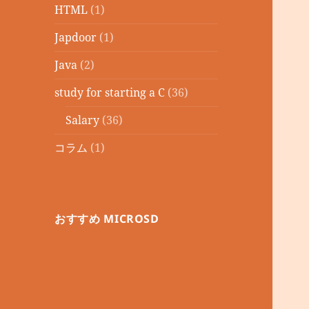
HTML
(1)
Japdoor
(1)
Java
(2)
study for starting a C
(36)
Salary
(36)
コラム
(1)
おすすめ MICROSD