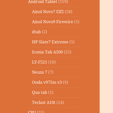
Android Tablet
(159)
Ainol Novo7 Elf2
(58)
Ainol Novo9 Firewire
(1)
dtab
(2)
HP Slate7 Extreme
(5)
Iconia Tab A500
(25)
LY-F521
(10)
Neuxs 7
(7)
Onda v975m v3
(9)
Qua tab
(1)
Teclast A10t
(24)
CPU
(25)