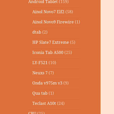
Android Tablet
(159)
Ainol Novo7 Elf2
(58)
Ainol Novo9 Firewire
(1)
dtab
(2)
HP Slate7 Extreme
(5)
Iconia Tab A500
(25)
LY-F521
(10)
Neuxs 7
(7)
Onda v975m v3
(9)
Qua tab
(1)
Teclast A10t
(24)
CPU
(25)