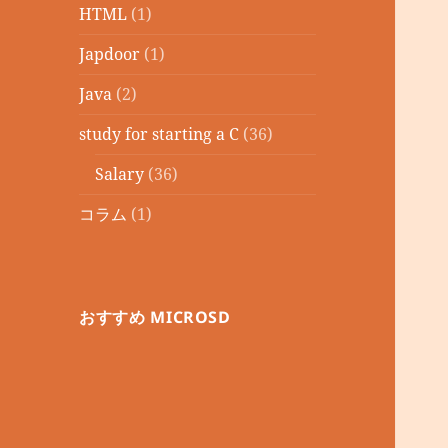
HTML
(1)
Japdoor
(1)
Java
(2)
study for starting a C
(36)
Salary
(36)
コラム
(1)
おすすめ MICROSD