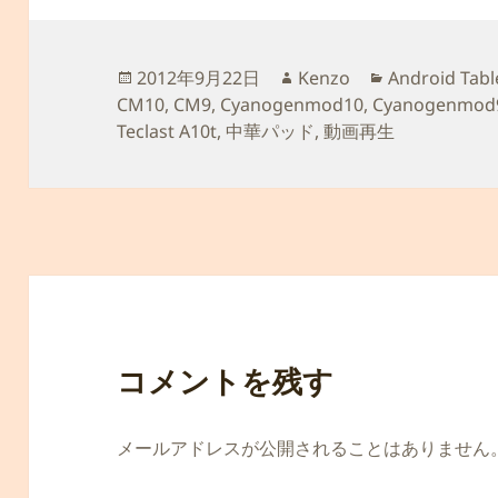
投
作
カ
2012年9月22日
Kenzo
Android Tabl
稿
成
テ
CM10
,
CM9
,
Cyanogenmod10
,
Cyanogenmod9 
日:
者
ゴ
Teclast A10t
,
中華パッド
,
動画再生
リ
ー
コメントを残す
メールアドレスが公開されることはありません