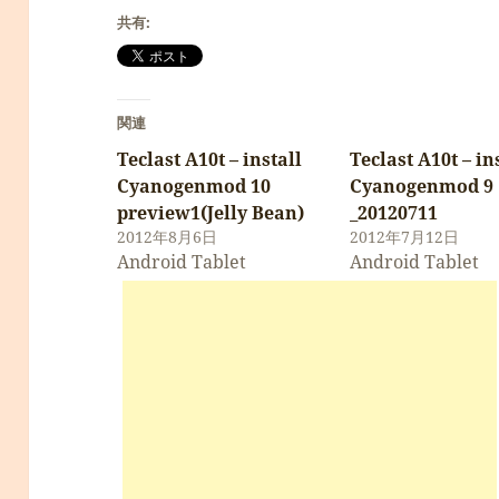
共有:
関連
Teclast A10t – install
Teclast A10t – in
Cyanogenmod 10
Cyanogenmod 9
preview1(Jelly Bean)
_20120711
2012年8月6日
2012年7月12日
Android Tablet
Android Tablet