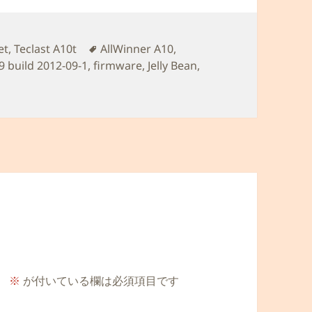
タ
et
,
Teclast A10t
AllWinner A10
,
グ
build 2012-09-1
,
firmware
,
Jelly Bean
,
。
※
が付いている欄は必須項目です