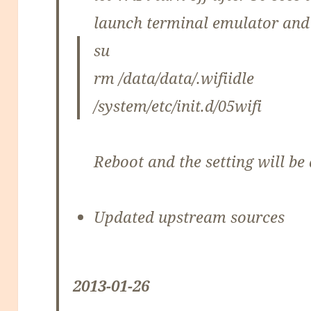
launch terminal emulator and 
su
rm /data/data/.wifiidle
/system/etc/init.d/05wifi
Reboot and the setting will be
Updated upstream sources
2013-01-26