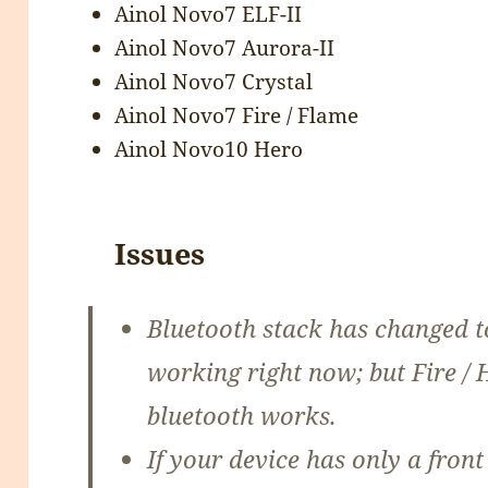
Ainol Novo7 ELF-II
Ainol Novo7 Aurora-II
Ainol Novo7 Crystal
Ainol Novo7 Fire / Flame
Ainol Novo10 Hero
Issues
Bluetooth stack has changed t
working right now; but Fire /
bluetooth works.
If your device has only a fro