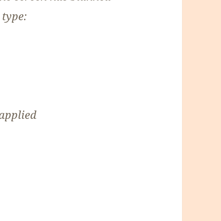
type:
 applied