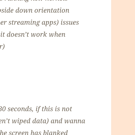
pside down orientation
her streaming apps) issues
 it doesn’t work when
r)
 seconds, if this is not
aven’t wiped data) and wanna
 the screen has blanked