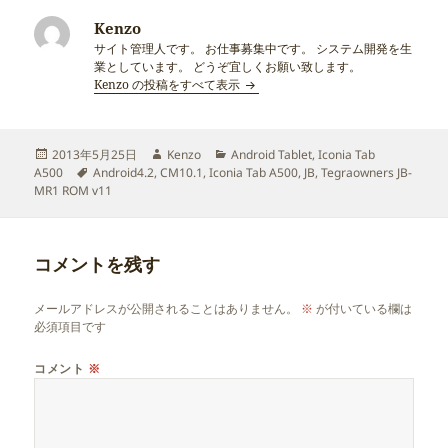
Kenzo
サイト管理人です。 お仕事募集中です。 システム開発を生
業としています。 どうぞ宜しくお願い致します。
Kenzo の投稿をすべて表示
投
作
カ
2013年5月25日
Kenzo
Android Tablet
,
Iconia Tab
稿
タ
成
テ
A500
Android4.2
,
CM10.1
,
Iconia Tab A500
,
JB
,
Tegraowners JB-
日:
グ
者
ゴ
MR1 ROM v11
リ
ー
コメントを残す
メールアドレスが公開されることはありません。
※
が付いている欄は
必須項目です
コメント
※