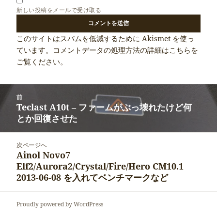
新しい投稿をメールで受け取る
このサイトはスパムを低減するために Akismet を使っ
ています。
コメントデータの処理方法の詳細はこちらを
ご覧ください
。
投
前
稿
Teclast A10t – ファームがぶっ壊れたけど何
前
ナ
とか回復させた
の
ビ
投
ゲ
稿:
次ページへ
ー
Ainol Novo7
次
シ
Elf2/Aurora2/Crystal/Fire/Hero CM10.1
の
ョ
2013-06-08 を入れてベンチマークなど
投
ン
稿:
Proudly powered by WordPress