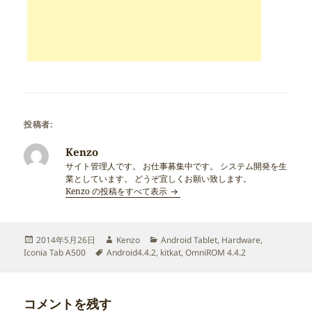
投稿者:
Kenzo
サイト管理人です。 お仕事募集中です。 システム開発を生
業としています。 どうぞ宜しくお願い致します。
Kenzo の投稿をすべて表示
投
作
カ
2014年5月26日
Kenzo
Android Tablet
,
Hardware
,
稿
タ
成
テ
Iconia Tab A500
Android4.4.2
,
kitkat
,
OmniROM 4.4.2
日:
グ
者
ゴ
リ
ー
コメントを残す