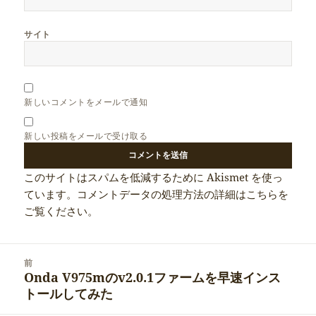
サイト
新しいコメントをメールで通知
新しい投稿をメールで受け取る
このサイトはスパムを低減するために Akismet を使っ
ています。
コメントデータの処理方法の詳細はこちらを
ご覧ください
。
投
前
稿
Onda V975mのv2.0.1ファームを早速インス
前
ナ
トールしてみた
の
ビ
投