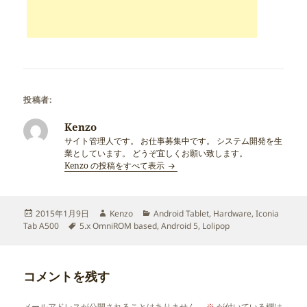
投稿者:
Kenzo
サイト管理人です。 お仕事募集中です。 システム開発を生
業としています。 どうぞ宜しくお願い致します。
Kenzo の投稿をすべて表示
投
作
カ
2015年1月9日
Kenzo
Android Tablet
,
Hardware
,
Iconia
稿
タ
成
テ
Tab A500
5.x OmniROM based
,
Android 5
,
Lolipop
日:
グ
者
ゴ
リ
ー
コメントを残す
メールアドレスが公開されることはありません。
※
が付いている欄は