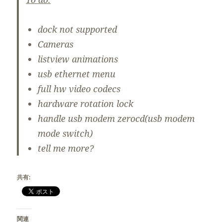
dock not supported
Cameras
listview animations
usb ethernet menu
full hw video codecs
hardware rotation lock
handle usb modem zerocd(usb modem
mode switch)
tell me more?
共有:
関連