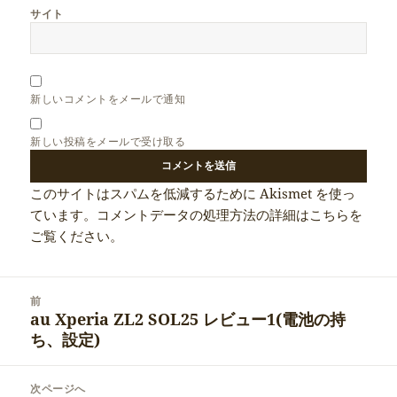
サイト
新しいコメントをメールで通知
新しい投稿をメールで受け取る
このサイトはスパムを低減するために Akismet を使っ
ています。
コメントデータの処理方法の詳細はこちらを
ご覧ください
。
投
前
稿
au Xperia ZL2 SOL25 レビュー1(電池の持
前
ナ
ち、設定)
の
ビ
投
ゲ
稿:
次ページへ
ー