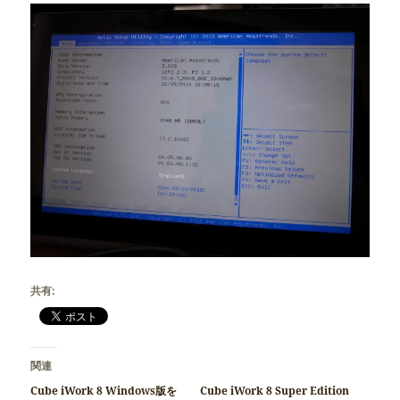
共有:
関連
Cube iWork 8 Windows版を
Cube iWork 8 Super Edition