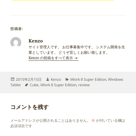
投稿者:
Kenzo
サイト管理人です。 お仕事募集中です。 システム開発を生
業としています。 どうぞ宜しくお願い致します。
Kenzo の投稿をすべて表示
投
作
カ
2015年2月15日
Kenzo
iWork 8 Super Edition
,
Windows
稿
タ
成
テ
Tablet
Cube
,
iWork 8 Super Edition
,
review
日:
グ
者
ゴ
リ
ー
コメントを残す
メールアドレスが公開されることはありません。
※
が付いている欄は
必須項目です