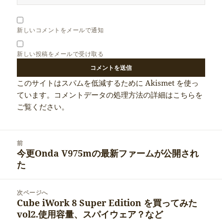
新しいコメントをメールで通知
新しい投稿をメールで受け取る
このサイトはスパムを低減するために Akismet を使っ
ています。
コメントデータの処理方法の詳細はこちらを
ご覧ください
。
投
前
稿
今更Onda V975mの最新ファームが公開され
前
ナ
た
の
ビ
投
ゲ
稿:
次ページへ
ー
Cube iWork 8 Super Edition を買ってみた
次
シ
vol2.使用容量、スパイウェア？など
の
ョ