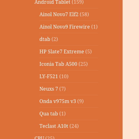
Android Tablet
(159)
Ainol Novo7 Elf2
(58)
Ainol Novo9 Firewire
(1)
dtab
(2)
HP Slate7 Extreme
(5)
Iconia Tab A500
(25)
LY-F521
(10)
Neuxs 7
(7)
Onda v975m v3
(9)
Qua tab
(1)
Teclast A10t
(24)
CPU
(25)