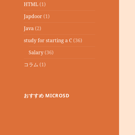
HTML
(1)
Japdoor
(1)
Java
(2)
study for starting a C
(36)
Salary
(36)
コラム
(1)
おすすめ MICROSD