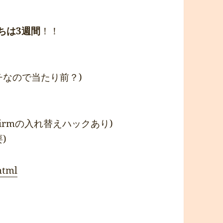
ちは3週間
！！
チなので当たり前？)
同じ(firmの入れ替えハックあり)
)
html