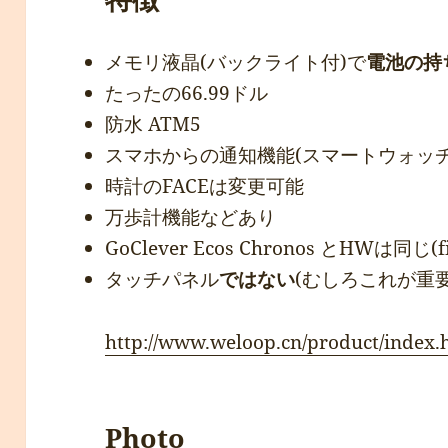
メモリ液晶(バックライト付)で
電池の持
たったの66.99ドル
防水 ATM5
スマホからの通知機能(スマートウォッ
時計のFACEは変更可能
万歩計機能などあり
GoClever Ecos Chronos とHWは
タッチパネル
ではない
(むしろこれが重要
http://www.weloop.cn/product/index.
Photo