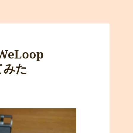
eLoop
てみた