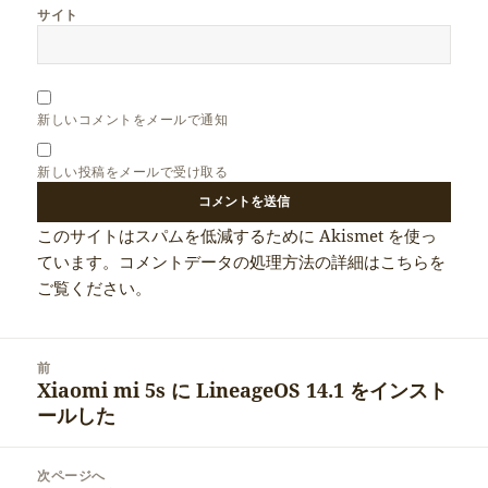
サイト
新しいコメントをメールで通知
新しい投稿をメールで受け取る
このサイトはスパムを低減するために Akismet を使っ
ています。
コメントデータの処理方法の詳細はこちらを
ご覧ください
。
投
前
稿
Xiaomi mi 5s に LineageOS 14.1 をインスト
前
ナ
ールした
の
ビ
投
ゲ
稿:
次ページへ
ー