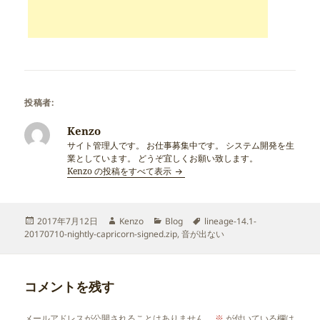
投稿者:
Kenzo
サイト管理人です。 お仕事募集中です。 システム開発を生
業としています。 どうぞ宜しくお願い致します。
Kenzo の投稿をすべて表示
投
作
カ
タ
2017年7月12日
Kenzo
Blog
lineage-14.1-
稿
成
テ
グ
20170710-nightly-capricorn-signed.zip
,
音が出ない
日:
者
ゴ
リ
ー
コメントを残す
メールアドレスが公開されることはありません。
※
が付いている欄は