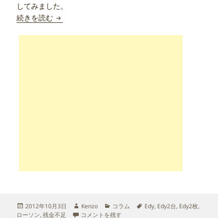
してみました。
ローソンでEdy2台使ってみた
続きを読む
投
作
カ
タ
2012年10月3日
Kenzo
コラム
Edy
,
Edy2台
,
Edy2枚
,
稿
ローソンでEdy2台使ってみた に
成
テ
グ
ローソン
,
残金不足
コメントを残す