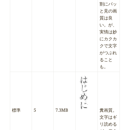
割にパッ
と見の画
質は良
い。が、
実情は妙
にカクカ
クで文字
がつぶれ
ること
も。
標準
5
7.3MB
糞画質。
文字はギ
リ読める