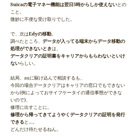
Suicaの電子マネー機能は翌日5時からしか使えない
との
こと。
微妙に不便な受け取りでした。
で、次は
Edyの移動
。
調べたところ、
データが入ってる端末からデータ移動の
処理ができないとき
は、
データクリアの証明書をキャリアからもらわないといけ
ない
らしい。
結局、auに駆け込んで相談するも、
今回の場合データクリアはキャリアの窓口でもできない
から(例によっておサイフケータイの通信事態ができな
いので)、
修理に出すことに。
修理から帰ってきてようやくデータクリアの証明を発行
できる
と…。
どんだけ待たせるねん。