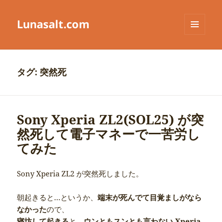
Lunasalt.com
メニュ
ーとウ
ィジェ
ット
タグ:
突然死
Sony Xperia ZL2(SOL25) が突
然死して電子マネーで一苦労し
てみた
Sony Xperia ZL2 が突然死しました。
朝起きると…というか、
端末が死んでて目覚ましがなら
なかった
ので、
寝坊して起きる
と、
ウンともスンとも言わない Xperia