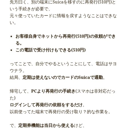
先方曰く、別の端末にSuicaを移すのに再発行(510円)と
いう手続きが必要で、
元々使っていたカードに情報を戻すようなことはできな
い。
お客様自身でネットから再発行(510円)の依頼ができ
る。
この電話で受け付けもできる(510円)
ってことで、自分でやるということにして、電話はサヨ
ウナラ。
結局、
定期は使えないのでカードのSuicaで通勤
。
帰宅して、
PCより再発行の手続き
(スマホは非対応だっ
た)
ログインして再発行の依頼をするだけ
。
以前使ってた端末で再発行の受け取り？的な作業を。
で、
定期券機能は当日から使える
けど、