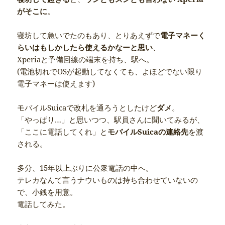
がそこに
。
寝坊して急いでたのもあり、とりあえずで
電子マネーく
らいはもしかしたら使えるかなーと思い
、
Xperiaと予備回線の端末を持ち、駅へ。
(電池切れでOSが起動してなくても、よほどでない限り
電子マネーは使えます)
モバイルSuicaで改札を通ろうとしたけど
ダメ
。
「やっぱり…」と思いつつ、駅員さんに聞いてみるが、
「ここに電話してくれ」と
モバイルSuicaの連絡先
を渡
される。
多分、15年以上ぶりに公衆電話の中へ。
テレカなんて言うナウいものは持ち合わせていないの
で、小銭を用意。
電話してみた。