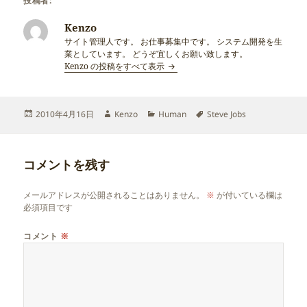
投稿者:
Kenzo
サイト管理人です。 お仕事募集中です。 システム開発を生
業としています。 どうぞ宜しくお願い致します。
Kenzo の投稿をすべて表示
投
作
カ
タ
2010年4月16日
Kenzo
Human
Steve Jobs
稿
成
テ
グ
日:
者
ゴ
リ
コメントを残す
ー
メールアドレスが公開されることはありません。
※
が付いている欄は
必須項目です
コメント
※