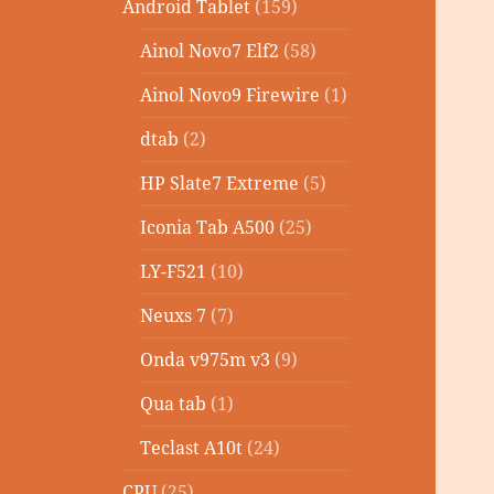
Android Tablet
(159)
Ainol Novo7 Elf2
(58)
Ainol Novo9 Firewire
(1)
dtab
(2)
HP Slate7 Extreme
(5)
Iconia Tab A500
(25)
LY-F521
(10)
Neuxs 7
(7)
Onda v975m v3
(9)
Qua tab
(1)
Teclast A10t
(24)
CPU
(25)