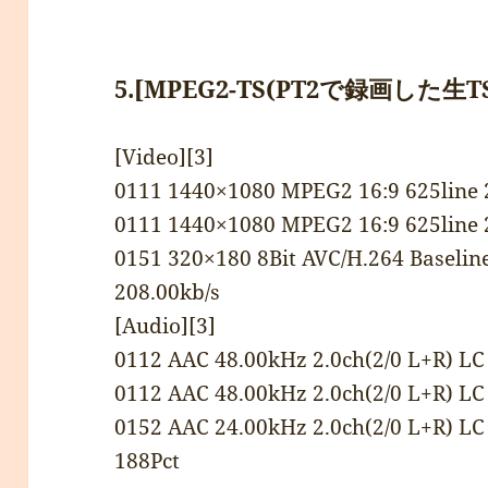
5.[MPEG2-TS(PT2で録画した生TS)] 
[Video][3]
0111 1440×1080 MPEG2 16:9 625line 
0111 1440×1080 MPEG2 16:9 625line 
0151 320×180 8Bit AVC/H.264 Baseline
208.00kb/s
[Audio][3]
0112 AAC 48.00kHz 2.0ch(2/0 L+R) LC
0112 AAC 48.00kHz 2.0ch(2/0 L+R) LC
0152 AAC 24.00kHz 2.0ch(2/0 L+R) LC
188Pct