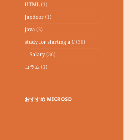
HTML
(1)
Japdoor
(1)
Java
(2)
study for starting a C
(36)
Salary
(36)
コラム
(1)
おすすめ MICROSD