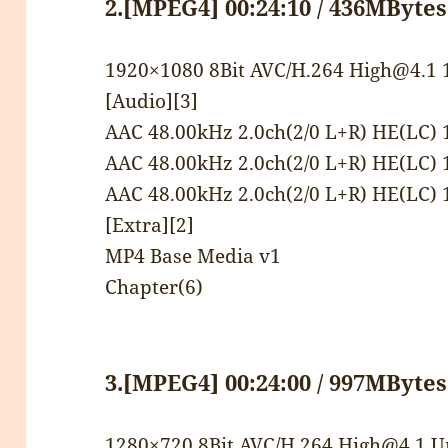
2.[MPEG4] 00:24:10 / 436MBytes
1920×1080 8Bit AVC/H.264 High@4.1 1
[Audio][3]
AAC 48.00kHz 2.0ch(2/0 L+R) HE(LC) 
AAC 48.00kHz 2.0ch(2/0 L+R) HE(LC) 
AAC 48.00kHz 2.0ch(2/0 L+R) HE(LC) 
[Extra][2]
MP4 Base Media v1
Chapter(6)
3.[MPEG4] 00:24:00 / 997MBytes
1280×720 8Bit AVC/H.264 High@4.1 Un