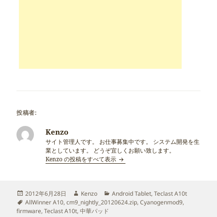
投稿者:
Kenzo
サイト管理人です。 お仕事募集中です。 システム開発を生
業としています。 どうぞ宜しくお願い致します。
Kenzo の投稿をすべて表示
投
作
カ
2012年6月28日
Kenzo
Android Tablet
,
Teclast A10t
稿
タ
成
テ
AllWinner A10
,
cm9_nightly_20120624.zip
,
Cyanogenmod9
,
日:
グ
者
ゴ
firmware
,
Teclast A10t
,
中華パッド