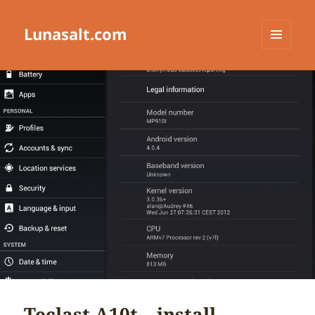
Lunasalt.com
メニュ
ーとウ
ィジェ
ット
Teclast A10t – install