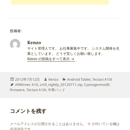
投稿者:
Kenzo
サイト管理人です。 お仕事募集中です。 システム開発を生
業としています。 どうぞ宜しくお願い致します。
Kenzo の投稿をすべて表示
投
作
カ
2012年7月12日
Kenzo
Android Tablet
,
Teclast A10t
稿
タ
成
テ
AllWinner A10
,
cm9_nightly_20120711.zip
,
Cyanogenmod9
,
日:
グ
者
ゴ
firmware
,
Teclast A10t
,
中華パッド
リ
ー
コメントを残す
メールアドレスが公開されることはありません。
※
が付いている欄は
必須項目です