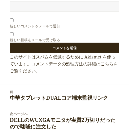
新しいコメントをメールで通知
新しい投稿をメールで受け取る
このサイトはスパムを低減するために Akismet を使っ
ています。
コメントデータの処理方法の詳細はこちらを
ご覧ください
。
投
前
稿
中華タブレットDUALコア端末監視リンク
前
ナ
の
ビ
投
次ページへ
ゲ
稿:
DELLのWUXGAモニタが実質2万切りだった
次
ー
ので咄嗟に注文した
の
シ