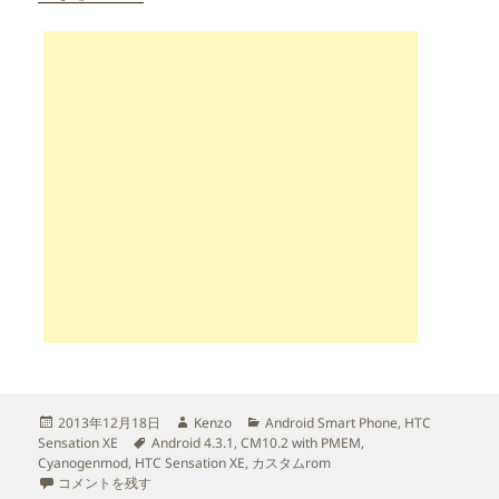
投
作
カ
2013年12月18日
Kenzo
Android Smart Phone
,
HTC
稿
タ
成
テ
Sensation XE
Android 4.3.1
,
CM10.2 with PMEM
,
日:
グ
者
ゴ
Cyanogenmod
,
HTC Sensation XE
,
カスタムrom
HTC Sensation XE に CM10.2 with PMEM を焼いてみた に
リ
コメントを残す