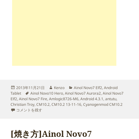
投
作
カ
2013年11月21日
Kenzo
Ainol Novo7 Elf2
,
Android
稿
タ
成
テ
Tablet
Ainol Novo10 Hero
,
Ainol Novo7 Aurora2
,
Ainol Novo7
日:
グ
者
ゴ
Elf2
,
Ainol Novo7 Fire
,
Amlogic8726-M6
,
Android 4.3.1
,
antutu
,
リ
Christian Troy
,
CM10.2
,
CM10.2 13-11-16
,
Cyanogenmod CM10.2
Ainol Novo7 Elf2/Aurora2/Crystal/Fire/Hero 用のCM10.2(Andr
ー
コメントを残す
[焼き方]Ainol Novo7