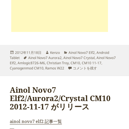
投
作
カ
2012年11月18日
Kenzo
Ainol Novo7 Elf2
,
Android
稿
タ
成
テ
Tablet
Ainol Novo7 Aurora2
,
Ainol Novo7 Crystal
,
Ainol Novo7
日:
グ
者
ゴ
Elf2
,
Amlogic8726-M6
,
Christian Troy
,
CM10
,
CM10 11-17
,
リ
Ainol Novo7 Elf2/Aurora2/Cr
Cyanogenmod CM10
,
Ramos W22
コメントを残す
ー
Ainol Novo7
Elf2/Aurora2/Crystal CM10
2012-11-17 がリリース
ainol novo7 elf2 記事一覧
—