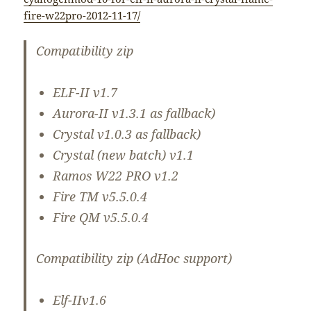
fire-w22pro-2012-11-17/
Compatibility zip
ELF-II
v1.7
Aurora-II
v1.3.1 as fallback)
Crystal
v1.0.3 as fallback)
Crystal (new batch)
v1.1
Ramos W22 PRO
v1.2
Fire TM
v5.5.0.4
Fire QM
v5.5.0.4
Compatibility zip (AdHoc support)
Elf-II
v1.6