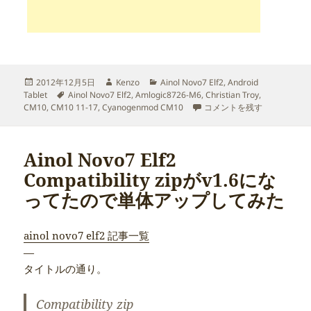
投
作
カ
2012年12月5日
Kenzo
Ainol Novo7 Elf2
,
Android
稿
タ
成
テ
Tablet
Ainol Novo7 Elf2
,
Amlogic8726-M6
,
Christian Troy
,
日:
グ
者
ゴ
Ainol Novo7 Elf2 Com
CM10
,
CM10 11-17
,
Cyanogenmod CM10
コメントを残す
リ
ー
Ainol Novo7 Elf2
Compatibility zipがv1.6にな
ってたので単体アップしてみた
ainol novo7 elf2 記事一覧
—
タイトルの通り。
Compatibility zip