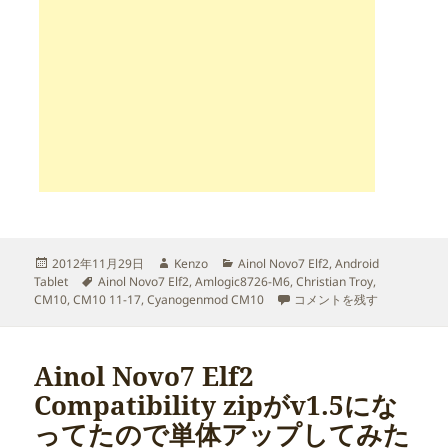
投
作
カ
2012年11月29日
Kenzo
Ainol Novo7 Elf2
,
Android
稿
タ
成
テ
Tablet
Ainol Novo7 Elf2
,
Amlogic8726-M6
,
Christian Troy
,
日:
グ
者
ゴ
Ainol Novo7 Elf2 Com
CM10
,
CM10 11-17
,
Cyanogenmod CM10
コメントを残す
リ
ー
Ainol Novo7 Elf2
Compatibility zipがv1.5にな
ってたので単体アップしてみた