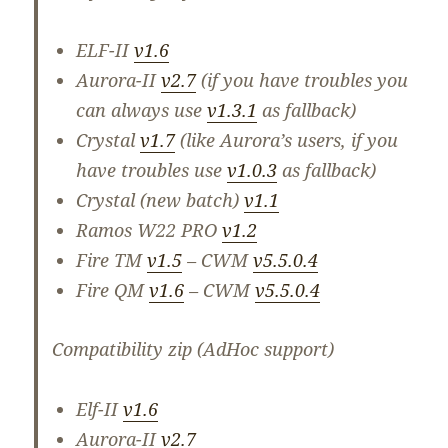
ELF-II
v1.6
Aurora-II
v2.7
(if you have troubles you
can always use
v1.3.1
as fallback)
Crystal
v1.7
(like Aurora’s users, if you
have troubles use
v1.0.3
as fallback)
Crystal (new batch)
v1.1
Ramos W22 PRO
v1.2
Fire TM
v1.5
– CWM
v5.5.0.4
Fire QM
v1.6
– CWM
v5.5.0.4
Compatibility zip (AdHoc support)
Elf-II
v1.6
Aurora-II
v2.7