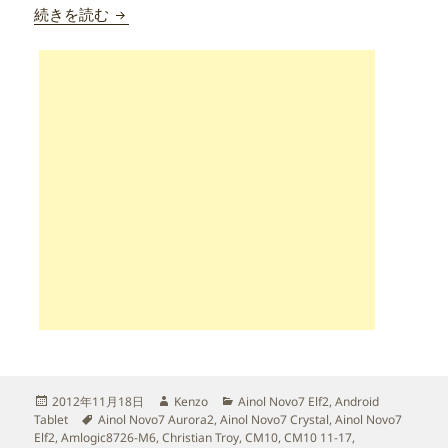
Ainol Novo7 Elf2/Aurora2/Crystal CM10 201
続きを読む
投
作
カ
2012年11月18日
Kenzo
Ainol Novo7 Elf2
,
Android
稿
タ
成
テ
Tablet
Ainol Novo7 Aurora2
,
Ainol Novo7 Crystal
,
Ainol Novo7
日:
グ
者
ゴ
Elf2
,
Amlogic8726-M6
,
Christian Troy
,
CM10
,
CM10 11-17
,