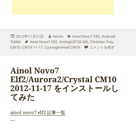
投
作
カ
2012年11月21日
Kenzo
Ainol Novo7 Elf2
,
Android
稿
タ
成
テ
Tablet
Ainol Novo7 Elf2
,
Amlogic8726-M6
,
Christian Troy
,
日:
グ
者
ゴ
Ainol Novo7 Elf2 Com
CM10
,
CM10 11-17
,
Cyanogenmod CM10
コメントを残す
リ
ー
Ainol Novo7
Elf2/Aurora2/Crystal CM10
2012-11-17 をインストールし
てみた
ainol novo7 elf2 記事一覧
—