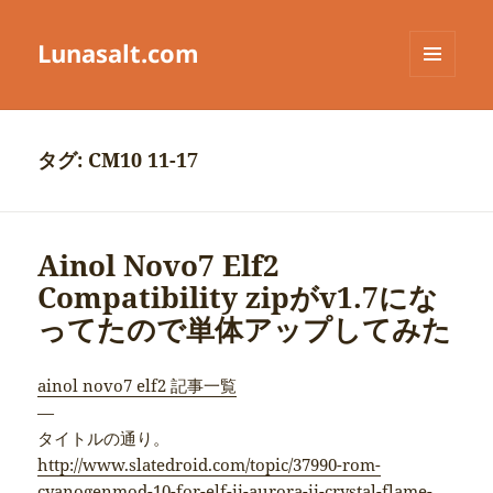
Lunasalt.com
メニュ
ーとウ
ィジェ
ット
タグ:
CM10 11-17
Ainol Novo7 Elf2
Compatibility zipがv1.7にな
ってたので単体アップしてみた
ainol novo7 elf2 記事一覧
—
タイトルの通り。
http://www.slatedroid.com/topic/37990-rom-
cyanogenmod-10-for-elf-ii-aurora-ii-crystal-flame-